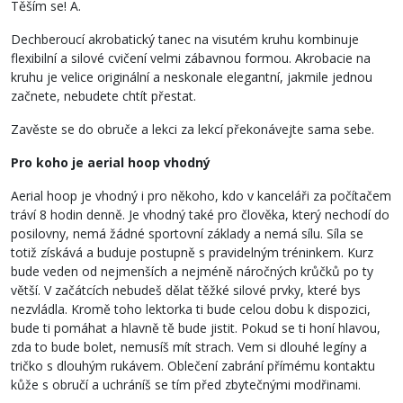
Těším se! A.
Dechberoucí akrobatický tanec na visutém kruhu kombinuje
flexibilní a silové cvičení velmi zábavnou formou. Akrobacie na
kruhu je velice originální a neskonale elegantní, jakmile jednou
začnete, nebudete chtít přestat.
Zavěste se do obruče a lekci za lekcí překonávejte sama sebe.
Pro koho je aerial hoop vhodný
Aerial hoop je vhodný i pro někoho, kdo v kanceláři za počítačem
tráví 8 hodin denně. Je vhodný také pro člověka, který nechodí do
posilovny, nemá žádné sportovní základy a nemá sílu. Síla se
totiž získává a buduje postupně s pravidelným tréninkem. Kurz
bude veden od nejmenších a nejméně náročných krůčků po ty
větší. V začátcích nebudeš dělat těžké silové prvky, které bys
nezvládla. Kromě toho lektorka ti bude celou dobu k dispozici,
bude ti pomáhat a hlavně tě bude jistit. Pokud se ti honí hlavou,
zda to bude bolet, nemusíš mít strach. Vem si dlouhé legíny a
tričko s dlouhým rukávem. Oblečení zabrání přímému kontaktu
kůže s obručí a uchráníš se tím před zbytečnými modřinami.