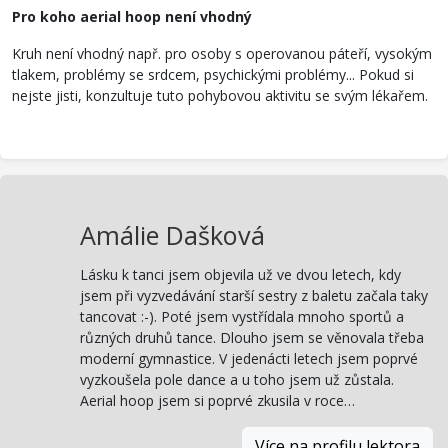
Pro koho aerial hoop není vhodný
Kruh není vhodný např. pro osoby s operovanou páteří, vysokým
tlakem, problémy se srdcem, psychickými problémy... Pokud si
nejste jisti, konzultuje tuto pohybovou aktivitu se svým lékařem.
Amálie Dašková
Lásku k tanci jsem objevila už ve dvou letech, kdy
jsem při vyzvedávání starší sestry z baletu začala taky
tancovat :-). Poté jsem vystřídala mnoho sportů a
různých druhů tance. Dlouho jsem se věnovala třeba
moderní gymnastice. V jedenácti letech jsem poprvé
vyzkoušela pole dance a u toho jsem už zůstala.
Aerial hoop jsem si poprvé zkusila v roce…
Více na profilu lektora