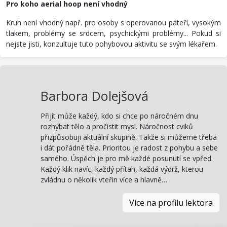
Pro koho aerial hoop není vhodný
Kruh není vhodný např. pro osoby s operovanou páteří, vysokým
tlakem, problémy se srdcem, psychickými problémy... Pokud si
nejste jisti, konzultuje tuto pohybovou aktivitu se svým lékařem.
Barbora Dolejšová
Přijít může každý, kdo si chce po náročném dnu
rozhýbat tělo a pročistit mysl. Náročnost cviků
přizpůsobuji aktuální skupině. Takže si můžeme třeba
i dát pořádně těla. Prioritou je radost z pohybu a sebe
samého. Úspěch je pro mě každé posunutí se vpřed.
Každý klik navíc, každý přítah, každá výdrž, kterou
zvládnu o několik vteřin více a hlavně…
Více na profilu lektora