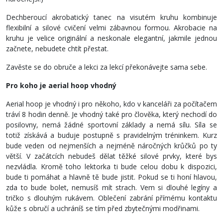
Dechberoucí akrobatický tanec na visutém kruhu kombinuje
flexibilní a silové cvičení velmi zábavnou formou. Akrobacie na
kruhu je velice originální a neskonale elegantní, jakmile jednou
začnete, nebudete chtít přestat.
Zavěste se do obruče a lekci za lekcí překonávejte sama sebe.
Pro koho je aerial hoop vhodný
Aerial hoop je vhodný i pro někoho, kdo v kanceláři za počítačem
tráví 8 hodin denně. Je vhodný také pro člověka, který nechodí do
posilovny, nemá žádné sportovní základy a nemá sílu. Síla se
totiž získává a buduje postupně s pravidelným tréninkem. Kurz
bude veden od nejmenších a nejméně náročných krůčků po ty
větší. V začátcích nebudeš dělat těžké silové prvky, které bys
nezvládla. Kromě toho lektorka ti bude celou dobu k dispozici,
bude ti pomáhat a hlavně tě bude jistit. Pokud se ti honí hlavou,
zda to bude bolet, nemusíš mít strach. Vem si dlouhé legíny a
tričko s dlouhým rukávem. Oblečení zabrání přímému kontaktu
kůže s obručí a uchráníš se tím před zbytečnými modřinami.