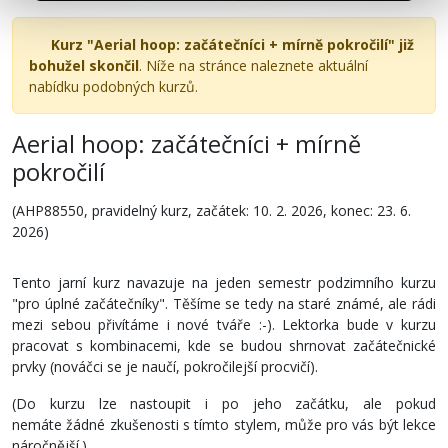
Kurz "Aerial hoop: začátečníci + mírně pokročilí" již
bohužel skončil
. Níže na stránce naleznete aktuální
nabídku podobných kurzů.
Aerial hoop: začátečníci + mírně
pokročilí
(AHP88550, pravidelný kurz, začátek: 10. 2. 2026, konec: 23. 6.
2026)
Tento jarní kurz navazuje na jeden semestr podzimního kurzu
"pro úplné začátečníky". Těšíme se tedy na staré známé, ale rádi
mezi sebou přivítáme i nové tváře :-). Lektorka bude v kurzu
pracovat s kombinacemi, kde se budou shrnovat začátečnické
prvky (nováčci se je naučí, pokročilejší procvičí).
(Do kurzu lze nastoupit i po jeho začátku, ale pokud
nemáte žádné zkušenosti s tímto stylem, může pro vás být lekce
náročnější.)