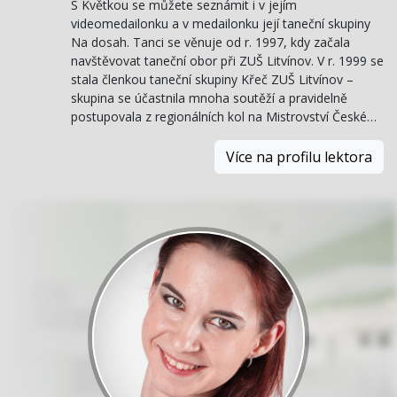
S Květkou se můžete seznámit i v jejím
videomedailonku a v medailonku její taneční skupiny
Na dosah. Tanci se věnuje od r. 1997, kdy začala
navštěvovat taneční obor při ZUŠ Litvínov. V r. 1999 se
stala členkou taneční skupiny Křeč ZUŠ Litvínov –
skupina se účastnila mnoha soutěží a pravidelně
postupovala z regionálních kol na Mistrovství České…
Více na profilu lektora