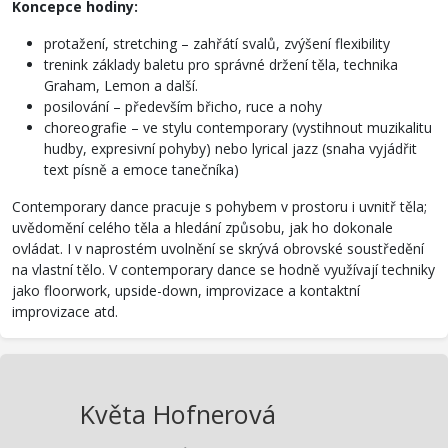
Koncepce hodiny:
protažení, stretching – zahřátí svalů, zvýšení flexibility
trenink základy baletu pro správné držení těla, technika
Graham, Lemon a další.
posilování – především břicho, ruce a nohy
choreografie – ve stylu contemporary (vystihnout muzikalitu
hudby, expresivní pohyby) nebo lyrical jazz (snaha vyjádřit
text písně a emoce tanečníka)
Contemporary dance pracuje s pohybem v prostoru i uvnitř těla;
uvědomění celého těla a hledání způsobu, jak ho dokonale
ovládat. I v naprostém uvolnění se skrývá obrovské soustředění
na vlastní tělo. V contemporary dance se hodně využívají techniky
jako floorwork, upside-down, improvizace a kontaktní
improvizace atd.
Květa Hofnerová