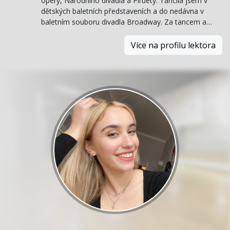
opery, Národního divadla a Piruety. Tančila jsem v
dětských baletních představeních a do nedávna v
baletním souboru divadla Broadway. Za tancem a…
Více na profilu lektora