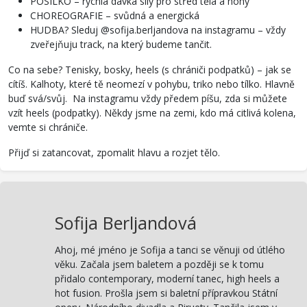
POSILKO – rychlá dávka síly pro střed těla a nohy
CHOREOGRAFIE – svůdná a energická
HUDBA? Sleduj @sofija.berljandova na instagramu – vždy
zveřejňuju track, na který budeme tančit.
Co na sebe? Tenisky, bosky, heels (s chrániči podpatků) – jak se
cítíš. Kalhoty, které tě neomezí v pohybu, triko nebo tílko. Hlavně
buď svá/svůj. Na instagramu vždy předem píšu, zda si můžete
vzít heels (podpatky). Někdy jsme na zemi, kdo má citlivá kolena,
vemte si chrániče.
Přijď si zatancovat, zpomalit hlavu a rozjet tělo.
Sofija Berljandová
Ahoj, mé jméno je Sofija a tanci se věnuji od útlého
věku. Začala jsem baletem a později se k tomu
přidalo contemporary, moderní tanec, high heels a
hot fusion. Prošla jsem si baletní přípravkou Státní