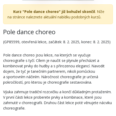
Kurz "Pole dance choreo" již bohužel skončil
. Níže
na stránce naleznete aktuální nabídku podobných kurzů.
Pole dance choreo
(GP85599, otevřená lekce, začátek: 8. 2. 2025, konec: 8. 2. 2025)
Pole dance choreo jsou lekce, na kterých se vyučuje
choreografie s tyčí. Cílem je naučit se plynule přecházet a
kombinovat prvky do hudby a s přirozenou elegancí. Navodit
dojem, že tyč je tanečním partnerem, nikoli pomůckou
a sportovním náčiním. Náročnost choreografie je určená
pokročilostí, pro kterou je choreografie sestavována.
Výuka zahrnuje tradiční rozcvičku a končí důkladným protažením.
V první části lekce proberete prvky a kombinace, které jsou
zahrnuté v choreografii. Druhou část lekce poté věnujete nácviku
choreografie.