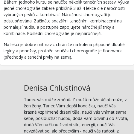
Během jednoho kurzu se naučíte několik tanečních sestav. Výuka
jedné choreografie zabere přibližně 3 až 4 lekce dle náročnosti
vybraných prvků a kombinací. Náročnost choreografií je
odstupňována. Začínáte snazšími tanečními kombinacemi na
pomalejší hudbu a postupně zapojujete náročnější triky a
kombinace. Poslední choreografie je nejnáročnější.
Na lekci je dobré mít navíc chrániče na kolena případně dlouhé
legíny a ponožky, protože součástí choreografie je floorwork
(přechody a taneční prvky na zemi).
Denisa Chlustinová
Tanec vás může změnit. Z mužů může dělat muže, z
žen ženy. Tanec Vám zlepší kondičku, naučí Vás
krásné vzpřímené držení těla, naučí Vás vnímat sama
sebe, poslouchat hudbu, dodá Vám odvahu do života,
dodá Vám určitou životní sílu, energii, naučí Vás
nevzdávat se, ale především - naučí vás radosti z