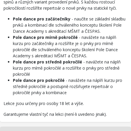
spinů a různých variant provedení prvků. S každou rostoucí
pokročilostí rozšíříte repertoár o nové prvky na statické tyči.
Pole dance pro začátečníky
- naučíte se základní skladbu
prvků a kombinací dle schváleného konceptu školení Pole
Dance Academy s akreditací MŠMT a ČESPAS.
Pole dance pro mírně pokročilé
- navážete na náplň
kurzu pro začátečníky a rozšíříte je o prvky pro mírně
pokročilé dle schváleného konceptu školení Pole Dance
Academy s akreditací MŠMT a ČESPAS.
Pole dance pro středně pokročilé
- navážete na náplň
kurzu pro mírně pokročilé a rozšíříte o prvky pro středně
pokročilé
Pole dance pro pokročilé
- navážete na náplň kurzu pro
středně pokročilé a postupně rozšiřujete repertoár o
pokročilé prvky a kombinace
Lekce jsou určeny pro osoby 18 let a výše.
Garantujeme vlastní tyč na lekci (není-li uvedeno jinak).