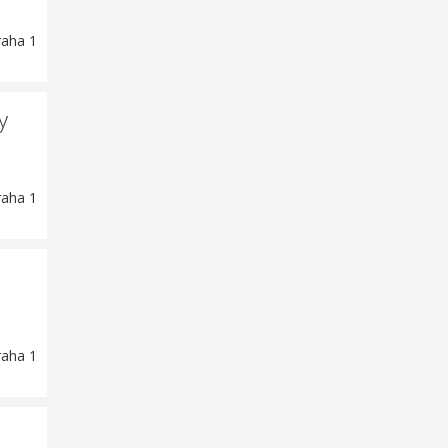
raha 1
y
raha 1
raha 1