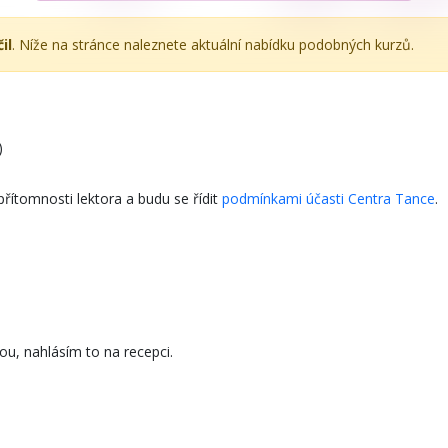
il
. Níže na stránce naleznete aktuální nabídku podobných kurzů.
)
přítomnosti lektora a budu se řídit
podmínkami účasti Centra Tance
.
ou, nahlásím to na recepci.