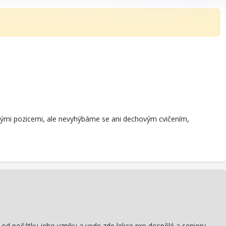
mickými pozicemi, ale nevyhýbáme se ani dechovým cvičením,
ž od počátku jeho vzniku a vede zde lekce pro dospělé a seniory.