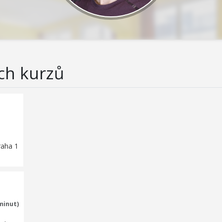
ch kurzů
raha 1
minut)