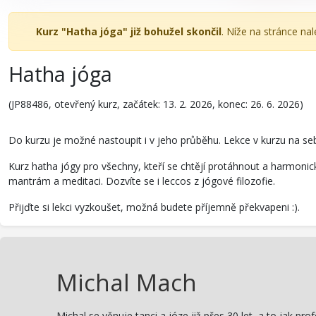
Kurz "Hatha jóga" již bohužel skončil
. Níže na stránce na
Hatha jóga
(JP88486, otevřený kurz, začátek: 13. 2. 2026, konec: 26. 6. 2026)
Do kurzu je možné nastoupit i v jeho průběhu. Lekce v kurzu na se
Kurz hatha jógy pro všechny, kteří se chtějí protáhnout a harmonic
mantrám a meditaci. Dozvíte se i leccos z jógové filozofie.
Přijďte si lekci vyzkoušet, možná budete příjemně překvapeni :).
Michal Mach
Michal se věnuje tanci a józe již přes 30 let, a to jak p