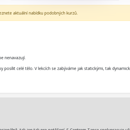
leznete aktuální nabídku podobných kurzů.
be nenavazují.
ky posílit celé tělo. V lekcích se zabýváme jak statickými, tak dyna
rofesionálně, tak jen tak pro potěšení. S Centrem Tance spolupracuje u