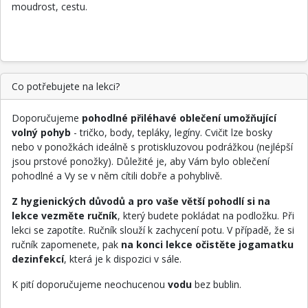
moudrost, cestu.
Co potřebujete na lekci?
Doporučujeme
pohodlné přiléhavé oblečení umožňující
volný pohyb
- tričko, body, tepláky, legíny. Cvičit lze bosky
nebo v ponožkách ideálně s protiskluzovou podrážkou (nejlépší
jsou prstové ponožky). Důležité je, aby Vám bylo oblečení
pohodlné a Vy se v něm cítili dobře a pohyblivě.
Z hygienických důvodů a pro vaše větší pohodlí si na
lekce vezměte ručník
, který budete pokládat na podložku. Při
lekci se zapotíte. Ručník slouží k zachycení potu. V případě, že si
ručník zapomenete, pak
na konci
lekce očistěte jogamatku
dezinfekcí
, která je k dispozici v sále.
K pití doporučujeme neochucenou
vodu
bez bublin.