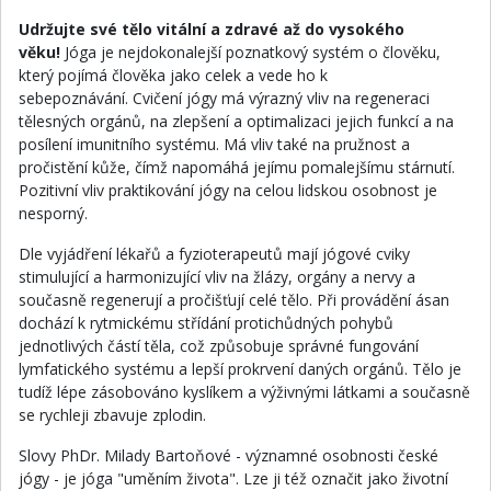
Udržujte své tělo vitální a zdravé až do vysokého
věku!
Jóga je nejdokonalejší poznatkový systém o člověku,
který pojímá člověka jako celek a vede ho k
sebepoznávání. Cvičení jógy má výrazný vliv na regeneraci
tělesných orgánů, na zlepšení a optimalizaci jejich funkcí a na
posílení imunitního systému. Má vliv také na pružnost a
pročistění kůže, čímž napomáhá jejímu pomalejšímu stárnutí.
Pozitivní vliv praktikování jógy na celou lidskou osobnost je
nesporný.
Dle vyjádření lékařů a fyzioterapeutů mají jógové cviky
stimulující a harmonizující vliv na žlázy, orgány a nervy a
současně regenerují a pročišťují celé tělo. Při provádění ásan
dochází k rytmickému střídání protichůdných pohybů
jednotlivých částí těla, což způsobuje správné fungování
lymfatického systému a lepší prokrvení daných orgánů. Tělo je
tudíž lépe zásobováno kyslíkem a výživnými látkami a současně
se rychleji zbavuje zplodin.
Slovy PhDr. Milady Bartoňové - významné osobnosti české
jógy - je jóga "uměním života". Lze ji též označit jako životní