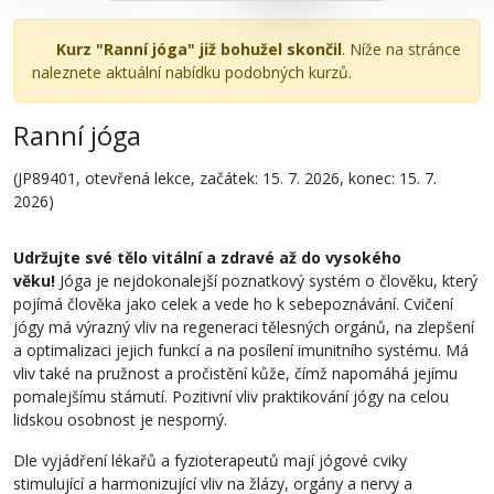
Kurz "Ranní jóga" již bohužel skončil
. Níže na stránce
naleznete aktuální nabídku podobných kurzů.
Ranní jóga
(JP89401, otevřená lekce, začátek: 15. 7. 2026, konec: 15. 7.
2026)
Udržujte své tělo vitální a zdravé až do vysokého
věku!
Jóga je nejdokonalejší poznatkový systém o člověku, který
pojímá člověka jako celek a vede ho k sebepoznávání. Cvičení
jógy má výrazný vliv na regeneraci tělesných orgánů, na zlepšení
a optimalizaci jejich funkcí a na posílení imunitního systému. Má
vliv také na pružnost a pročistění kůže, čímž napomáhá jejímu
pomalejšímu stárnutí. Pozitivní vliv praktikování jógy na celou
lidskou osobnost je nesporný.
Dle vyjádření lékařů a fyzioterapeutů mají jógové cviky
stimulující a harmonizující vliv na žlázy, orgány a nervy a