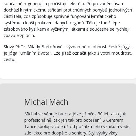
současně regenerují a pročišťují celé tělo. Při provádění ásan
dochází k rytmickému střídání protichůdných pohybů jednotlivých
částí těla, což způsobuje správné fungování lymfatického
systému a lepší prokrvení daných orgánů. Tělo je tudíž lépe
zásobováno kyslíkem a výživnými látkami a současně se rychleji
zbavuje zplodin.
Slovy PhDr. Milady Bartoňové - významné osobnosti české jógy -
je jóga "uměním života". Lze ji též označit jako životní moudrost,
cestu.
Michal Mach
Michal se věnuje tanci a józe již přes 30 let, a to jak
profesionálně, tak jen tak pro potěšení. S Centrem
Tance spolupracuje už od počátku jeho vzniku a vede
zde lekce pro dospělé a seniory. Styl výuky vždy