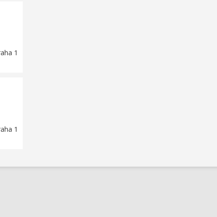
raha 1
raha 1