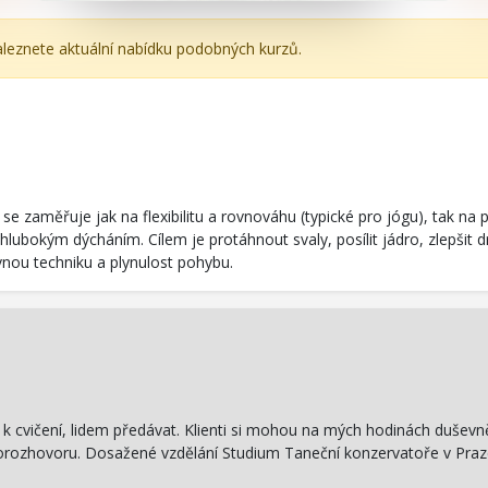
aleznete aktuální nabídku podobných kurzů.
 zaměřuje jak na flexibilitu a rovnováhu (typické pro jógu), tak na pos
lubokým dýcháním. Cílem je protáhnout svaly, posílit jádro, zlepšit d
vnou techniku a plynulost pohybu.
i a k cvičení, lidem předávat. Klienti si mohou na mých hodinách duše
orozhovoru. Dosažené vzdělání Studium Taneční konzervatoře v Pra