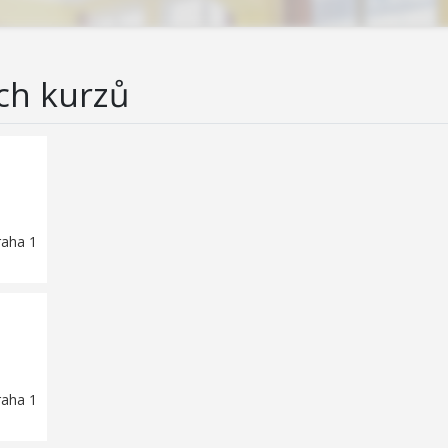
ch kurzů
raha 1
raha 1