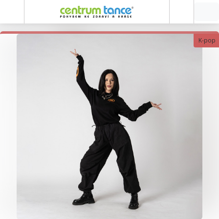
K-pop