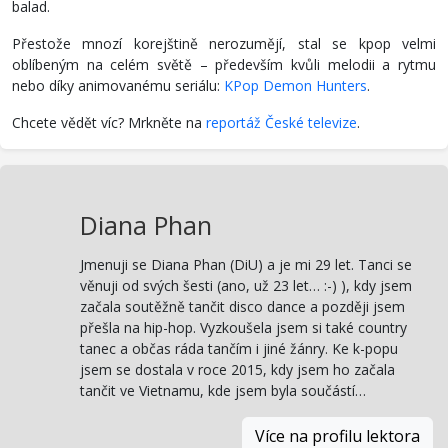
balad.
Přestože mnozí korejštině nerozumějí, stal se kpop velmi
oblíbeným na celém světě – především kvůli melodii a rytmu
nebo díky animovanému seriálu:
KPop Demon Hunters
.
Chcete vědět víc? Mrkněte na
reportáž České televize
.
Diana Phan
Jmenuji se Diana Phan (DiU) a je mi 29 let. Tanci se
věnuji od svých šesti (ano, už 23 let… :-) ), kdy jsem
začala soutěžně tančit disco dance a později jsem
přešla na hip-hop. Vyzkoušela jsem si také country
tanec a občas ráda tančím i jiné žánry. Ke k-popu
jsem se dostala v roce 2015, kdy jsem ho začala
tančit ve Vietnamu, kde jsem byla součástí…
Více na profilu lektora