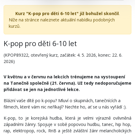
Kurz "K-pop pro děti 6-10 let" již bohužel skončil
.
Níže na stránce naleznete aktuální nabídku podobných
kurzů.
K-pop pro děti 6-10 let
(KPOP89322, otevřený kurz, začátek: 4. 5. 2026, konec: 22. 6.
2026)
V květnu a v červnu na lekcích trénujeme na vystoupení
na Tanečně společně (21. června). Už tedy nedoporučujeme
přidávat se jen na jednotlivé lekce.
Blázní vaše dítě po k-popu? Mluví o skupinách, tanečnících a
filmech, které vám nic neříkají? Nechte ho, ať se u nás vyřádí :).
K-pop, to je korejská hudba, která je velmi výrazně ovlivněná
západními žánry. Spojuje v sobě popovou hudbu, tanec, hip hop,
rap, elektropop, rock, RnB a ještě zvláštní žánr melancholických