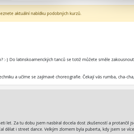
aleznete aktuální nabídku podobných kurzů.
o? :-) Do latinskoamerických tanců se totiž můžete směle zakousnout i 
techniku a učíme se zajímavé choreografie. Čekají vás rumba, cha-cha
seti let. Za tu dobu jsem nasbíral docela dost zkušeností a protančil 
al dělat i street dance. Velkým zlomem byla puberta, kdy jsem se ví