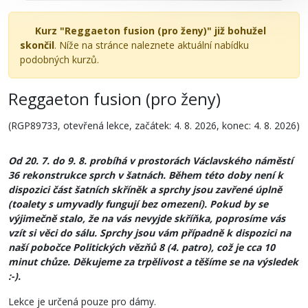
Kurz "Reggaeton fusion (pro ženy)" již bohužel
skončil
. Níže na stránce naleznete aktuální nabídku
podobných kurzů.
Reggaeton fusion (pro ženy)
(RGP89733, otevřená lekce, začátek: 4. 8. 2026, konec: 4. 8. 2026)
Od 20. 7. do 9. 8. probíhá v prostorách Václavského náměstí
36 rekonstrukce sprch v šatnách. Během této doby není k
dispozici část šatních skříněk a sprchy jsou zavřené úplně
(toalety s umyvadly fungují bez omezení). Pokud by se
výjimečně stalo, že na vás nevyjde skříňka, poprosíme vás
vzít si věci do sálu. Sprchy jsou vám případně k dispozici na
naší pobočce Politických vězňů 8 (4. patro), což je cca 10
minut chůze. Děkujeme za trpělivost a těšíme se na výsledek
:-).
Lekce je určená pouze pro dámy.