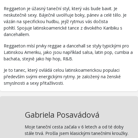
Reggaeton je úžasný taneční styl, který vás bude bavit. Je
neskutečně sexy. Báječně uvolňuje boky, pánev a celé tělo. Je
vázán na specifickou hudbu, jejíž rytmus vás dočista
pohltí. Spojuje latinskoamerické tance z divokého Karibiku s
dancehallem.
Reggaeton mísí prvky reggae a dancehall se styly typickými pro
Latinskou Ameriku, jako jsou například salsa, latin pop, cumbia a
bachata, stejně jako hip hop, R&B.
Je to tanec, který ovládá celou latinskoamerickou populaci
především svými energickými rytmy. Je založený na ženské
smyslnosti a sexy přitažlivosti.
Gabriela Posavádová
Moje taneční cesta začala v 6 letech a od té doby
stále trvá. Prošla jsem klasickými tanečními kroužky.