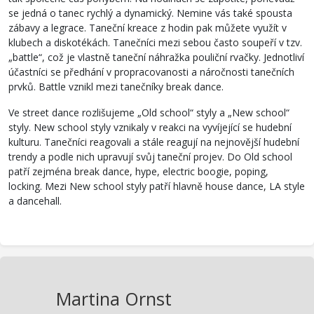
se jedná o tanec rychlý a dynamický. Nemine vás také spousta
zábavy a legrace. Taneční kreace z hodin pak můžete využít v
klubech a diskotékách. Tanečníci mezi sebou často soupeří v tzv.
„battle“, což je vlastně taneční náhražka pouliční rvačky. Jednotliví
účastníci se předhání v propracovanosti a náročnosti tanečních
prvků. Battle vznikl mezi tanečníky break dance.
Ve street dance rozlišujeme „Old school“ styly a „New school“
styly. New school styly vznikaly v reakci na vyvíjející se hudební
kulturu. Tanečníci reagovali a stále reagují na nejnovější hudební
trendy a podle nich upravují svůj taneční projev. Do Old school
patří zejména break dance, hype, electric boogie, poping,
locking. Mezi New school styly patří hlavně house dance, LA style
a dancehall.
Martina Ornst