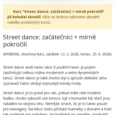
Kurz "Street dance: začátečníci + mírně pokročilí"
již bohužel skončil
. Níže na stránce naleznete aktuální
nabídku podobných kurzů.
Street dance: začátečníci + mírně
pokročilí
(RP88596, otevřený kurz, začátek: 12. 2. 2026, konec: 25. 6. 2026)
Street dance aneb tanec ulice či pouliční tanec je pojem
zastřešující velkou rodinu moderních a velmi dynamických
tanců. Street dance je také životní styl a způsob oblékání. Jeho
vyznavači často sledují nejnovější trendy módy.
Street dance je to pravé pro vás, pokud máte rádi moderní
hudbu, chcete vybouřit své emoce, být v komunitě lidí, kteří jsou
naladěni na stejnou vlnu. Nemějte strach, že je to tanec pouze
pro teenagery. Na lekce často přichází maminky s dcerami a tráví
tak společně čas pohybem. Na hodinách se zapotíte, poněvadž