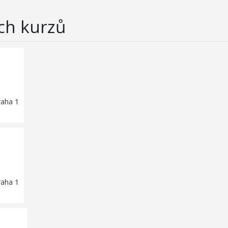
ch kurzů
raha 1
raha 1