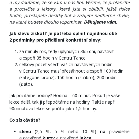
a my doufáme, že se vám u nás líbí. Věříme, že protančíte
a procvičíte s lektory, které jste si oblíbili, ještě tisíce
hodin, prošlapete desítky bot a zažijete nádherné chvíle,
na které budete dlouho vzpomínat.
Děkujeme vám.
Jak slevu získat? Je potřeba splnit najednou obě
2 podmínky pro přidělení konkrétní slevy:
za minulý rok, tedy uplynulých 365 dní, navštívit
alespoň 35 hodin v Centru Tance
celkový počet všech vašich navštívených hodin
v Centru Tance musí přesáhnout alespoň 100 hodin
(kategorie: bronz), 150 hodin (stříbro), 200 hodin
(zlato).
Jak počítáme hodiny? Hodina = 60 minut. Pokud je vaše
lekce delší, tak ji přepočítáme na hodiny. Takže např.
90minutová lekce se počítá jako 1,5 hodiny.
Co získáváte?
slevu
(2,5 %, 5 % nebo 10 %)
na
pravidelné
a otevřené
kurzy
a otevřené
lekce
.