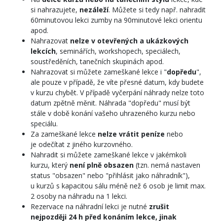
si nahrazujete,
nezáleží
. Můžete si tedy např. nahradit
60minutovou lekci zumby na 90minutové lekci orientu
apod.
Nahrazovat
nelze v otevřených a ukázkových
lekcích
, seminářích, workshopech, speciálech,
soustředěních, tanečních skupinách apod.
Nahrazovat si můžete zameškané lekce i "
dopředu
",
ale pouze v případě, že víte přesné datum, kdy budete
v kurzu chybět. V případě vyčerpání náhrady nelze toto
datum zpětně měnit. Náhrada "dopředu" musí být
stále v době konání vašeho uhrazeného kurzu nebo
speciálu.
Za zameškané lekce
nelze vrátit peníze
nebo
je odečítat z jiného kurzovného.
Nahradit si můžete zameškané lekce v jakémkoli
kurzu, který
není plně obsazen
(tzn. nemá nastaven
status "obsazen" nebo "přihlásit jako náhradník"),
u kurzů s kapacitou sálu méně než 6 osob je limit max.
2 osoby na náhradu na 1 lekci.
Rezervace na náhradní lekci je nutné
zrušit
nejpozději 24 h před konáním lekce, jinak