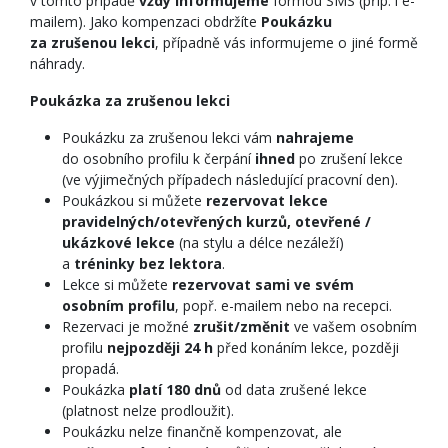
v tomto případě
vždy informujeme
formou SMS (příp. i e-
mailem). Jako kompenzaci obdržíte
Poukázku
za zrušenou lekci
, případně vás informujeme o jiné formě
náhrady.
Poukázka za zrušenou lekci
Poukázku za zrušenou lekci vám
nahrajeme
do osobního profilu k čerpání
ihned
po zrušení lekce
(ve výjimečných případech následující pracovní den).
Poukázkou si můžete
rezervovat lekce
pravidelných/otevřených kurzů, otevřené /
ukázkové lekce
(na stylu a délce nezáleží)
a
tréninky bez lektora
.
Lekce si můžete
rezervovat sami ve svém
osobním profilu
, popř. e-mailem nebo na recepci.
Rezervaci je možné
zrušit/změnit
ve vašem osobním
profilu
nejpozději 24 h
před konáním lekce, později
propadá.
Poukázka
platí 180 dnů
od data zrušené lekce
(platnost nelze prodloužit).
Poukázku nelze finančně kompenzovat, ale