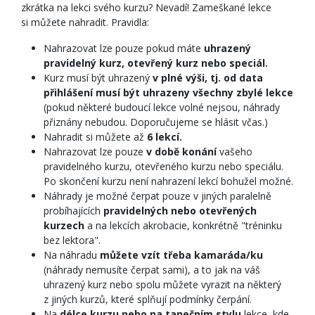
zkrátka na lekci svého kurzu? Nevadí! Zameškané lekce
si můžete nahradit. Pravidla:
Nahrazovat lze pouze pokud máte
uhrazený
pravidelný kurz, otevřený kurz nebo speciál.
Kurz musí být uhrazený
v plné výši, tj. od data
přihlášení musí být uhrazeny všechny zbylé lekce
(pokud některé budoucí lekce volné nejsou, náhrady
přiznány nebudou. Doporučujeme se hlásit včas.)
Nahradit si můžete až
6 lekcí.
Nahrazovat lze pouze
v době konání
vašeho
pravidelného kurzu, otevřeného kurzu nebo speciálu.
Po skončení kurzu není nahrazení lekcí bohužel možné.
Náhrady je možné čerpat pouze v jiných paralelně
probíhajících
pravidelných nebo otevřených
kurzech
a na
lekcích akrobacie, konkrétně "tréninku
bez lektora".
Na náhradu
můžete vzít třeba kamaráda/ku
(náhrady nemusíte čerpat sami), a to jak na váš
uhrazený kurz nebo spolu můžete vyrazit na některý
z jiných kurzů, které splňují podmínky čerpání.
Na
délce kurzu nebo na tanečním stylu
lekce, kde