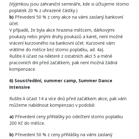
(Výjimkou jsou zahraniční semináře, kde si účtujeme storno
poplatek 20 % z uhrazené částky.)
b)
Převedení 50 % z ceny akce na vámi zaslaný bankovní
účet.
V případě, že byla akce hrazena měšcem, dárkovými
poukazy nebo jinými druhy poukazů a karet, není možné
vrácení kurzovného na bankovní účet. Kurzovné vám
vrátíme do měšce bez storno poplatku, ad. 4a).
Rušíte-li účast na některé z ostatních akcí 5 a méně
pracovních dní před začátkem, pak není možná žádná
kompenzace.
6) Soustředění, summer camp, Summer Dance
Intensive
Rušíte-li účast 14 a více dnů před začátkem akce, pak vám
můžeme nabídnout kompenzaci v podobě:
a)
Převedení ceny přihlášky po odečtení storno poplatku
200 Kč do měšce.
b)
Převedení 50 % z ceny přihlášky na vámi zaslaný