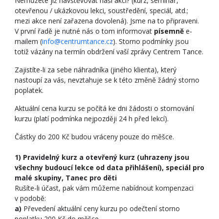
Nemůžete již navštěvovat naši akci? (kurz, seminář,
otevřenou / ukázkovou lekci, soustředění, speciál, atd.;
mezi akce není zařazena dovolená). Jsme na to připraveni.
V první řadě je nutné nás o tom informovat
písemně
e-
mailem (
info@centrumtance.cz
). Storno podmínky jsou
totiž vázány na termín obdržení vaší zprávy Centrem Tance.
Zajistíte-li za sebe náhradníka (jiného klienta), který
nastoupí za vás, nevztahuje se k této změně žádný storno
poplatek.
Aktuální cena kurzu se počítá ke dni žádosti o stornování
kurzu (platí podmínka nejpozději 24 h před lekcí).
Částky do 200 Kč budou vráceny pouze do měšce.
1) Pravidelný kurz a otevřený kurz (uhrazeny jsou
všechny budoucí lekce od data přihlášení), speciál pro
malé skupiny, Tanec pro děti
Rušíte-li účast, pak vám můžeme nabídnout kompenzaci
v podobě:
a)
Převedení aktuální ceny kurzu po odečtení storno
poplatku 200 Kč do měšce.