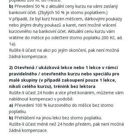
b)
Převedení 50 % z aktuální ceny kurzu na vámi zaslaný
bankovní účet. (Zbylých 50 % je storno poplatkem.)
V případě, že byl kurz hrazen měšcem, dárkovými poukazy
nebo jinými druhy poukazů a karet, není možné vrácení
kurzovného na bankovní účet. Aktuální cenu kurzu vám
vrátíme do měšce po odečtení storno poplatku 200 Kč, ad.
1a).
Rušíte-li účast na akci po jejím skončení, pak není možná
žádná kompenzace.
2) Otevřená / ukázková lekce nebo 1 lekce v rámci
pravidelného / otevřeného kurzu nebo speciálu pro
malé skupiny (v případě zakoupení pouze 1 lekce,
nikoli celého kurzu), trénink bez lektora
Rušíte-li účast 24 hodin a více před konáním, můžeme vám
nabídnout kompenzaci v podobě:
a)
Převedení 100 % kurzovného do měšce bez storno
poplatku.
b)
Přehlášení na jinou lekci bez storno poplatku.
Rušíte-li účast méně než 24 hodin předem, pak není možná
žádná kompenzace.