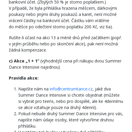
bankovní účet. (Zbylých 50 % je storno poplatkem.)
V případě, že byla přihláška hrazena měšcem, dárkovými
poukazy nebo jinými druhy poukazů a karet, není možné
vrácení částky na bankovní účet. Částku vám vrátíme
do měšce po odečtení storno poplatku 200 Kč, viz 6a).
Rušíte-li účast na akci 13 a méně dnů před začátkem (popř.
v jejím průběhu nebo po skončení akce), pak není možná
žádná kompenzace.
c)
Akce „1 + 1“
(výhodnější cena při nákupu dvou Summer
Dance Intensive najednou)
Pravidla akce:
Napište nám na
info@centrumtance.cz
, jaké dva
Summer Dance Intensive si chcete objednat (můžete
si vybrat pro teens, nebo pro dospělé, ale ke 4dennímu
se akce vztahuje pouze na druhý 4denní).
Pokud nebude druhý Summer Dance Intensive pro vás,
napište nám údaje osoby, které vytvoříme druhou
přihlášku.