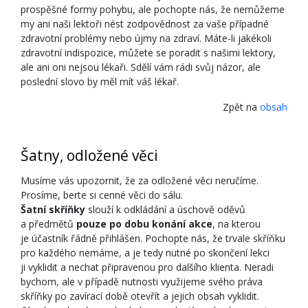
prospěšné formy pohybu, ale pochopte nás, že nemůžeme
my ani naši lektoři nést zodpovědnost za vaše případné
zdravotní problémy nebo újmy na zdraví. Máte-li jakékoli
zdravotní indispozice, můžete se poradit s našimi lektory,
ale ani oni nejsou lékaři. Sdělí vám rádi svůj názor, ale
poslední slovo by měl mít váš lékař.
Zpět na
obsah
Šatny, odložené věci
Musíme vás upozornit, že za odložené věci neručíme.
Prosíme, berte si cenné věci do sálu.
Šatní skříňky
slouží k odkládání a úschově oděvů
a předmětů
pouze po dobu konání akce
, na kterou
je účastník řádně přihlášen. Pochopte nás, že trvale skříňku
pro každého nemáme, a je tedy nutné po skončení lekci
ji vyklidit a nechat připravenou pro dalšího klienta. Neradi
bychom, ale v případě nutnosti využijeme svého práva
skříňky po zavírací době otevřít a jejich obsah vyklidit.