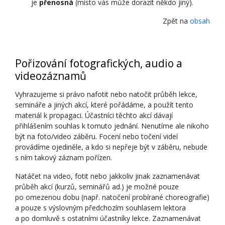
je
přenosná
(místo vás může dorazit někdo jiný).
Zpět na
obsah
Pořizování fotografických, audio a
videozáznamů
Vyhrazujeme si právo nafotit nebo natočit průběh lekce,
semináře a jiných akcí, které pořádáme, a použít tento
materiál k propagaci. Účastníci těchto akcí dávají
přihlášením souhlas k tomuto jednání. Nenutíme ale nikoho
být na foto/video záběru. Focení nebo točení videí
provádíme ojediněle, a kdo si nepřeje být v záběru, nebude
s ním takový záznam pořízen.
Natáčet na video, fotit nebo jakkoliv jinak zaznamenávat
průběh akcí (kurzů, seminářů ad.) je možné pouze
po omezenou dobu (např. natočení probírané choreografie)
a pouze s výslovným předchozím souhlasem lektora
a po domluvě s ostatními účastníky lekce. Zaznamenávat