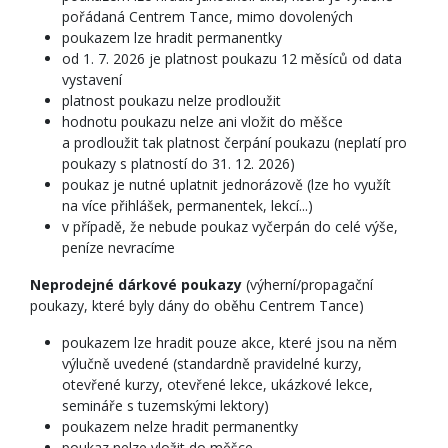
pořádaná Centrem Tance, mimo dovolených
poukazem lze hradit permanentky
od 1. 7. 2026 je platnost poukazu 12 měsíců od data
vystavení
platnost poukazu nelze prodloužit
hodnotu poukazu nelze ani vložit do měšce
a prodloužit tak platnost čerpání poukazu (neplatí pro
poukazy s platností do 31. 12. 2026)
poukaz je nutné uplatnit jednorázově (lze ho využít
na více přihlášek, permanentek, lekcí...)
v případě, že nebude poukaz vyčerpán do celé výše,
peníze nevracíme
Neprodejné dárkové poukazy
(výherní/propagační
poukazy, které byly dány do oběhu Centrem Tance)
poukazem lze hradit pouze akce, které jsou na něm
výlučně uvedené (standardně pravidelné kurzy,
otevřené kurzy, otevřené lekce, ukázkové lekce,
semináře s tuzemskými lektory)
poukazem nelze hradit permanentky
poukaz nelze vložit do měšce