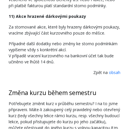
při platbě fakturou platí standardní storno podmínky.
11) Akce hrazené dárkovými poukazy
Za stornované akce, které byly hrazeny dárkovými poukazy,
vracíme zbývající část kurzovného pouze do měšce.
Případné další dodatky nebo změny ke storno podmínkám
vypíšeme vždy s konkrétní akcí.
V případě vracení kurzovného na bankovní účet tak bude
učiněno ve lhůtě 14 dnů.
Zpět na
obsah
Změna kurzu během semestru
Potřebujete změnit kurz v průběhu semestru? I na to jsme
připraveni. Máte-li zakoupený celý pravidelný nebo otevřený
kurz (tedy všechny lekce rámci kurzu, resp. všechny budoucí
lekce, pokud přistupujete do kurzu po jeho začátku),
můžete přestoupit do jiného kurzu s volnou kapacitou (tzn.