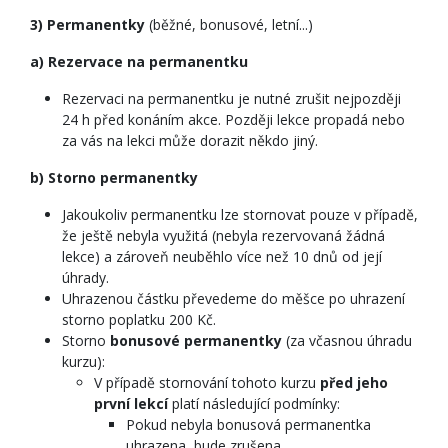
3) Permanentky
(běžné, bonusové, letní...)
a) Rezervace na permanentku
Rezervaci na permanentku je nutné zrušit nejpozději
24 h před konáním akce. Později lekce propadá nebo
za vás na lekci může dorazit někdo jiný.
b)
Storno permanentky
Jakoukoliv permanentku lze stornovat pouze v případě,
že ještě nebyla využitá (nebyla rezervovaná žádná
lekce) a zároveň neuběhlo více než 10 dnů od její
úhrady.
Uhrazenou částku převedeme do měšce po uhrazení
storno poplatku 200 Kč.
Storno
bonusové permanentky
(za včasnou úhradu
kurzu):
V případě stornování tohoto kurzu
před jeho
první lekcí
platí následující podmínky:
Pokud nebyla bonusová permanentka
uhrazena, bude zrušena.