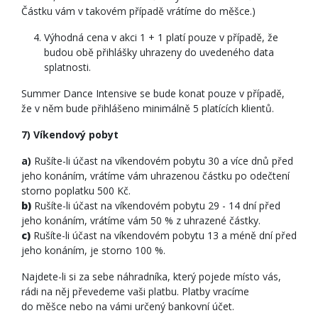
Částku vám v takovém případě vrátíme do měšce.)
Výhodná cena v akci 1 + 1 platí pouze v případě, že
budou obě přihlášky uhrazeny do uvedeného data
splatnosti.
Summer Dance Intensive se bude konat pouze v případě,
že v něm bude přihlášeno minimálně 5 platících klientů.
7) Víkendový pobyt
a)
Rušíte-li účast na víkendovém pobytu 30 a více dnů před
jeho konáním, vrátíme vám uhrazenou částku po odečtení
storno poplatku 500 Kč.
b)
Rušíte-li účast na víkendovém pobytu 29 - 14 dní před
jeho konáním, vrátíme vám 50 % z uhrazené částky.
c)
Rušíte-li účast na víkendovém pobytu 13 a méně dní před
jeho konáním, je storno 100 %.
Najdete-li si za sebe náhradníka, který pojede místo vás,
rádi na něj převedeme vaši platbu. Platby vracíme
do měšce nebo na vámi určený bankovní účet.