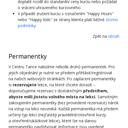
doplatit rozdíl do standardní ceny kurzu nebo požádat
o vrácení uhrazeného kurzovného.
V případě zrušení kurzu s označením "Happy Hours"
nebo "Happy Kids" ze strany klienta platí běžné
storno
podmínky
.
Zpět na
obsah
Permanentky
V Centru Tance nabízíme několik druhů permanentek. Pro
jejich objednání je nutné se předem přihlásit/registrovat
na našich webových stránkách. Po zaplacení permanentky
si
rezervujete
lekce, na které chcete dorazit –
doporučujeme rezervaci s dostatečným
předstihem,
abyste měli jistotu volného místa na lekci
.
Samotným
zakoupením permanentky (bez provedené rezervace) nárok
na vstup na lekci nevzniká. Každá permanentka má předem
určený typ lekcí (nejčastěji pravidelné/otevřené kurzy
a otevřené/ukázkové lekce), které lze na danou
permanentku navštěvovat (informace jsou uvedené