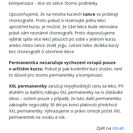
kompenzace - více viz sekce Storno podmínky.
Upozorňujeme, že na mnoha kurzech
tance
se probírají
choreografie. Proto pokud si rezervujte jednu lekci
uprostřed kurzu, je možné, že část lekce bude věnována
právě vám neznámé choreografii. Proto doporučujeme
vybírat spíše více lekcí jdoucích po sobě v jednom kurzu
anebo místo tance zvolit jógu, cvičení nebo zkrátka kurzy
bez choreografií či otevřené lekce.
Permanentka nezaručuje vychození vstupů pouze
v určitém kurzu
. Pokud je pak konkrétní kurz zrušen, není
to důvod pro storno permanentky a kompenzaci.
XXL permanentky
zaručují nejvýhodnější cenu za lekci. Při
druhém (a dalším) nákupu XXL permanentky na ni získáváte
slevu – ovšem pouze v případě, že tuto další permanentku
zakoupíte nejpozději 30 dní po konci platnosti předchozí
XXL permanentky. Vyhrazujeme si právo omezit počet XXL
permanentek na osobu a rok.
Zpět na
obsah