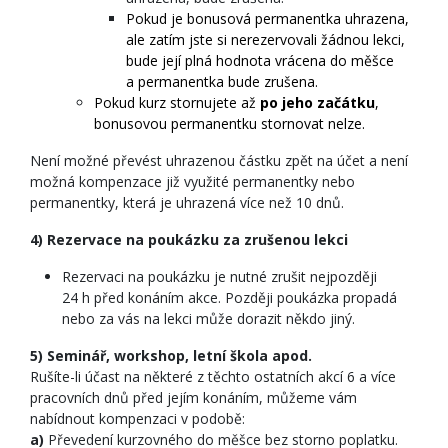
Pokud je bonusová permanentka uhrazena,
ale zatím jste si nerezervovali žádnou lekci,
bude její plná hodnota vrácena do měšce
a permanentka bude zrušena.
Pokud kurz stornujete až
po jeho začátku
,
bonusovou permanentku stornovat nelze.
Není možné převést uhrazenou částku zpět na účet a není
možná kompenzace již využité permanentky nebo
permanentky, která je uhrazená více než 10 dnů.
4) Rezervace na poukázku za zrušenou lekci
Rezervaci na poukázku je nutné zrušit nejpozději
24 h před konáním akce. Později poukázka propadá
nebo za vás na lekci může dorazit někdo jiný.
5) Seminář, workshop, letní škola apod.
Rušíte-li účast na některé z těchto ostatních akcí 6 a více
pracovních dnů před jejím konáním, můžeme vám
nabídnout kompenzaci v podobě:
a)
Převedení kurzovného do měšce bez storno poplatku.