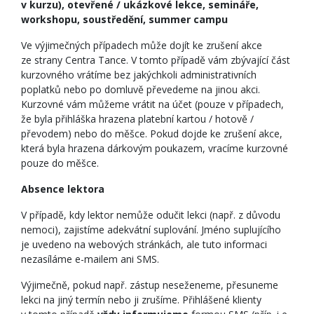
v kurzu), otevřené / ukázkové lekce, semináře,
workshopu, soustředění, summer campu
Ve výjimečných případech může dojít ke zrušení akce
ze strany Centra Tance. V tomto případě vám zbývající část
kurzovného vrátíme bez jakýchkoli administrativních
poplatků nebo po domluvě převedeme na jinou akci.
Kurzovné vám můžeme vrátit na účet (pouze v případech,
že byla přihláška hrazena platební kartou / hotově /
převodem) nebo do měšce. Pokud dojde ke zrušení akce,
která byla hrazena dárkovým poukazem, vracíme kurzovné
pouze do měšce.
Absence lektora
V případě, kdy lektor nemůže odučit lekci (např. z důvodu
nemoci), zajistíme adekvátní suplování. Jméno suplujícího
je uvedeno na webových stránkách, ale tuto informaci
nezasíláme e-mailem ani SMS.
Výjimečně, pokud např. zástup neseženeme, přesuneme
lekci na jiný termín nebo ji zrušíme. Přihlášené klienty