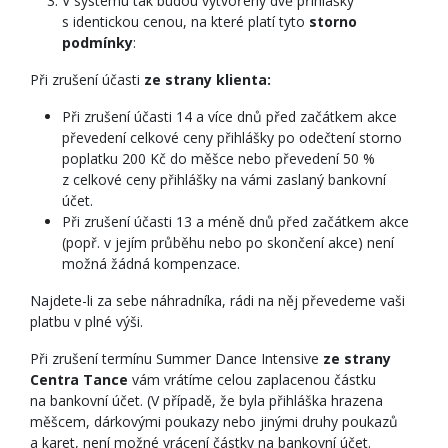
V systému tak budou vytvořeny dvě přihlášky
s identickou cenou, na které platí tyto
storno
podmínky
:
Při zrušení účasti
ze strany klienta:
Při zrušení účasti 14 a více dnů před začátkem akce
převedení celkové ceny přihlášky po odečtení storno
poplatku 200 Kč do měšce nebo převedení 50 %
z celkové ceny přihlášky na vámi zaslaný bankovní
účet.
Při zrušení účasti 13 a méně dnů před začátkem akce
(popř. v jejím průběhu nebo po skončení akce) není
možná žádná kompenzace.
Najdete-li za sebe náhradníka, rádi na něj převedeme vaši
platbu v plné výši.
Při zrušení termínu Summer Dance Intensive
ze strany
Centra Tance
vám vrátíme celou zaplacenou částku
na bankovní účet. (V případě, že byla přihláška hrazena
měšcem, dárkovými poukazy nebo jinými druhy poukazů
a karet, není možné vrácení částky na bankovní účet.