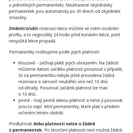
u jednotlivých permanentek). Neuhrazené objednávky
permanentek jsou automaticky po 30 dnech od objednání
smazány.
Změnit/zrušit
rezervaci lekce můžete ve svém osobním
profilu, a to nejpozději 24 hodin před konáním lekce, poté
nevyužitá lekce propadá.
Permanentky rozlišujeme podle jejich platnosti:
klouzavé - začínají platit jejich uhrazením. Na žádost
můžeme datum začátku platnosti posunout v případě,
že na permanentku nebyla ještě provedena žádná
rezervace a zároveň neuběhlo více než 10 dnů
od úhrady. Posunout začátek platnost lze max
o 10 dnů.
pevné - mají pevně danou platnost a nelze ji posouvat.
Jsou to např. letní permanentky, které platí v předem
určeném letním období.
Prodlužovat
dobu platnosti nelze u žádné
z permanentek.
Po skončení platnosti není možná žádná