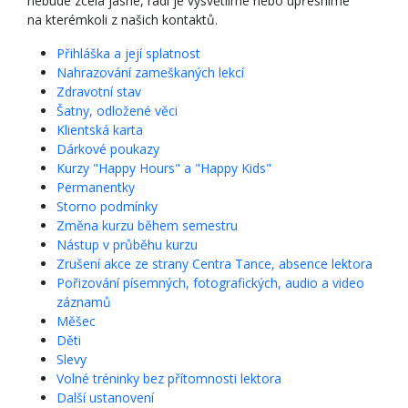
nebude zcela jasné, rádi je vysvětlíme nebo upřesníme
na kterémkoli z našich kontaktů.
Přihláška a její splatnost
Nahrazování zameškaných lekcí
Zdravotní stav
Šatny, odložené věci
Klientská karta
Dárkové poukazy
Kurzy "Happy Hours" a "Happy Kids"
Permanentky
Storno podmínky
Změna kurzu během semestru
Nástup v průběhu kurzu
Zrušení akce ze strany Centra Tance, absence lektora
Pořizování písemných, fotografických, audio a video
záznamů
Měšec
Děti
Slevy
Volné tréninky bez přítomnosti lektora
Další ustanovení