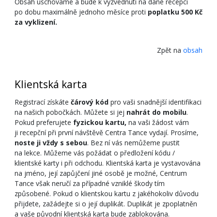
Obsah uschováme a bude k vyzvednutí na dané recepci
po dobu maximálně jednoho měsíce proti
poplatku 500 Kč
za vyklizení.
Zpět na
obsah
Klientská karta
Registrací získáte
čárový kód
pro vaši snadnější identifikaci
na našich pobočkách. Můžete si jej
nahrát do mobilu
.
Pokud preferujete
fyzickou kartu,
na vaši žádost vám
ji recepční při první návštěvě Centra Tance vydají. Prosíme,
noste ji vždy s sebou
. Bez ní vás nemůžeme pustit
na lekce. Můžeme vás požádat o předložení kódu /
klientské karty i při odchodu. Klientská karta je vystavována
na jméno, její zapůjčení jiné osobě je možné, Centrum
Tance však neručí za případné vzniklé škody tím
způsobené. Pokud o klientskou kartu z jakéhokoliv důvodu
přijdete, zažádejte si o její duplikát. Duplikát je zpoplatněn
a vaše původní klientská karta bude zablokována.