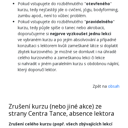
Pokud vstupujete do rozběhnutého "
otevřeného
"
kurzu, tedy nejčastěji jde o cvičení, jógu, bodyforming,
zumbu apod., není to vůbec problém.
Pokud vstupujete do rozběhnutého "
pravidelného
"
kurzu, tedy půjde spíše o tanec nebo akrobacii,
doporučujeme si
nejprve vyzkoušet jednu lekci
ve vybraném kurzu a po jejím absolvování a případné
konzultaci s lektorem kvůli zameškané látce si doplatit
zbytek kurzovného. Je možné se domluvit i na úhradě
celého kurzovného a zameškanou lekci či lekce
si nahradit v jiném paralelním kurzu s obdobnou náplní,
který doporučí lektor.
Zpět na
obsah
Zrušení kurzu (nebo jiné akce) ze
strany Centra Tance, absence lektora
Zrušení celého kurzu (popř. všech zbývajících lekcí