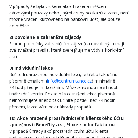
V případě, že byla zrušená akce hrazena měšcem,
dárkovými poukazy nebo jinými druhy poukazů a karet, není
možné vrácení kurzovného na bankovní účet, ale pouze
do měšce.
8) Dovolené a zahraniční zájezdy
Storno podmínky zahraničních zájezdů a dovolených mají
svá zvláštní pravidla, která zveřejňujeme vždy s konkrétní
akcí.
9) Individuální lekce
Rušíte-li uhrazenou individuální lekci, je třeba tak učinit
písemně emailem (
info@centrumtance.cz
) minimálně
24 hod před jejím konáním. Můžete rovnou navrhnout
i náhradní termín. Pokud nás o zrušení lekce písemně
neinformujete anebo tak učiníte později než 24 hodin
předem, lekce vám bez náhrady propadá .
10) Akce hrazené prostřednictvím klientského účtu
společnosti Benefity a.s., Pluxee nebo fakturou
V případě úhrady akcí prostřednictvím účtu klienta
vedeného ve společnosti Benefity a.s. nebo Pluxee, nebo