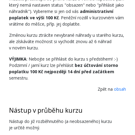
který nemá nastaven status "obsazen" nebo "přihlásit jako
náhradník"). Vybereme si jen od vás
administrativní
poplatek ve výši 100 Kč
. Peněžní rozdíl v kurzovném vám
vrátíme do měšce, příp. jej doplatíte.
Změnou kurzu ztrácíte nevybrané náhrady u starého kurzu,
ale získáváte možnost si vychodit znovu až 6 náhrad
v novém kurzu.
VÝJIMKA
: Nebojte se přihlásit do kurzu s předstihem! :-)
Podzimní / jarní kurz lze přehlásit
bez účtování storno
poplatku 100 Kč nejpozději 14 dní před začátkem
semestru.
Zpět na
obsah
Nástup v průběhu kurzu
Nástup do již rozběhnutého (a neobsazeného) kurzu
je určitě možný.