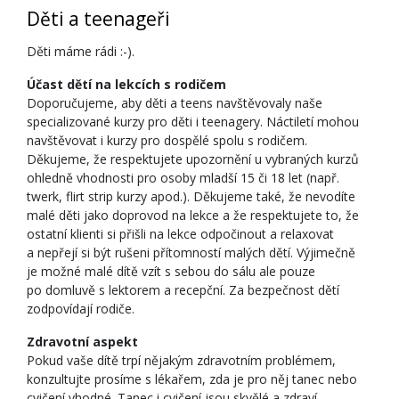
Děti a teenageři
Děti máme rádi :-).
Účast dětí na lekcích s rodičem
Doporučujeme, aby děti a teens navštěvovaly naše
specializované kurzy pro děti i teenagery. Náctiletí mohou
navštěvovat i kurzy pro dospělé spolu s rodičem.
Děkujeme, že respektujete upozornění u vybraných kurzů
ohledně vhodnosti pro osoby mladší 15 či 18 let (např.
twerk, flirt strip kurzy apod.). Děkujeme také, že nevodíte
malé děti jako doprovod na lekce a že respektujete to, že
ostatní klienti si přišli na lekce odpočinout a relaxovat
a nepřejí si být rušeni přítomností malých dětí. Výjimečně
je možné malé dítě vzít s sebou do sálu ale pouze
po domluvě s lektorem a recepční. Za bezpečnost dětí
zodpovídají rodiče.
Zdravotní aspekt
Pokud vaše dítě trpí nějakým zdravotním problémem,
konzultujte prosíme s lékařem, zda je pro něj tanec nebo
cvičení vhodné. Tanec i cvičení jsou skvělé a zdraví