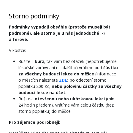
Storno podmínky
Podmínky vypadají obsáhle (protože musejí být
podrobné), ale storno je u nás jednoduché :-)
a férové.
V kostce:
Rušíte-li
kurz
, tak vám bez otázek (nepotřebujeme
lékařské zprávy ani nic dalšího) vrátíme buď
částku
za všechny budoucí lekce do měšce
(informace
o měšcích naleznete
ZDE
)
po odečtení storno
poplatku 200 Kč,
nebo polovinu částky za všechny
budoucí lekce na účet
.
Rušíte-li
otevřenou nebo ukázkovou lekci
(min.
24 hodin předem), vrátíme vám celou částku (bez
storno poplatku) do měšce.
Pro zájemce podrobněji: