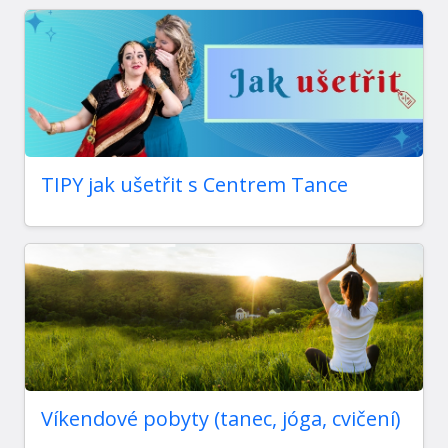
TIPY jak ušetřit s Centrem Tance
Víkendové pobyty (tanec, jóga, cvičení)