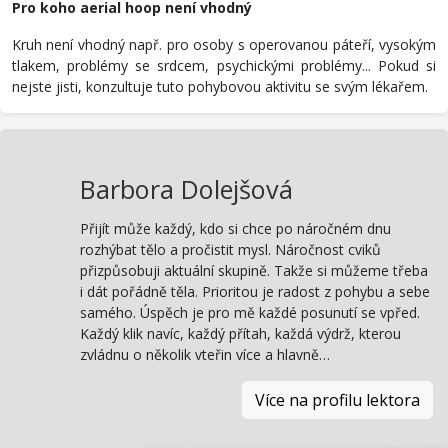
Pro koho aerial hoop není vhodný
Kruh není vhodný např. pro osoby s operovanou páteří, vysokým
tlakem, problémy se srdcem, psychickými problémy... Pokud si
nejste jisti, konzultuje tuto pohybovou aktivitu se svým lékařem.
Barbora Dolejšová
Přijít může každý, kdo si chce po náročném dnu
rozhýbat tělo a pročistit mysl. Náročnost cviků
přizpůsobuji aktuální skupině. Takže si můžeme třeba
i dát pořádně těla. Prioritou je radost z pohybu a sebe
samého. Úspěch je pro mě každé posunutí se vpřed.
Každý klik navíc, každý přítah, každá výdrž, kterou
zvládnu o několik vteřin více a hlavně…
Více na profilu lektora