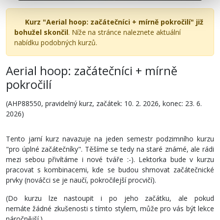
Kurz "Aerial hoop: začátečníci + mírně pokročilí" již
bohužel skončil
. Níže na stránce naleznete aktuální
nabídku podobných kurzů.
Aerial hoop: začátečníci + mírně
pokročilí
(AHP88550, pravidelný kurz, začátek: 10. 2. 2026, konec: 23. 6.
2026)
Tento jarní kurz navazuje na jeden semestr podzimního kurzu
"pro úplné začátečníky". Těšíme se tedy na staré známé, ale rádi
mezi sebou přivítáme i nové tváře :-). Lektorka bude v kurzu
pracovat s kombinacemi, kde se budou shrnovat začátečnické
prvky (nováčci se je naučí, pokročilejší procvičí).
(Do kurzu lze nastoupit i po jeho začátku, ale pokud
nemáte žádné zkušenosti s tímto stylem, může pro vás být lekce
náročnější.)