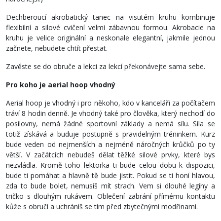
Dechberoucí akrobatický tanec na visutém kruhu kombinuje
flexibilní a silové cvičení velmi zábavnou formou. Akrobacie na
kruhu je velice originální a neskonale elegantní, jakmile jednou
začnete, nebudete chtít přestat.
Zavěste se do obruče a lekci za lekcí překonávejte sama sebe.
Pro koho je aerial hoop vhodný
Aerial hoop je vhodný i pro někoho, kdo v kanceláři za počítačem
tráví 8 hodin denně. Je vhodný také pro člověka, který nechodí do
posilovny, nemá žádné sportovní základy a nemá sílu. Síla se
totiž získává a buduje postupně s pravidelným tréninkem. Kurz
bude veden od nejmenších a nejméně náročných krůčků po ty
větší. V začátcích nebudeš dělat těžké silové prvky, které bys
nezvládla. Kromě toho lektorka ti bude celou dobu k dispozici,
bude ti pomáhat a hlavně tě bude jistit. Pokud se ti honí hlavou,
zda to bude bolet, nemusíš mít strach. Vem si dlouhé legíny a
tričko s dlouhým rukávem. Oblečení zabrání přímému kontaktu
kůže s obručí a uchráníš se tím před zbytečnými modřinami.