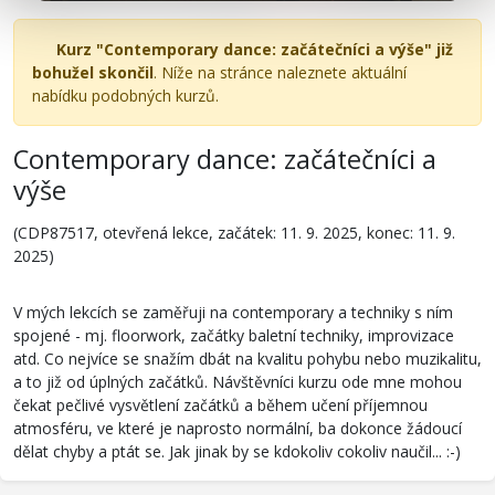
Kurz "Contemporary dance: začátečníci a výše" již
bohužel skončil
. Níže na stránce naleznete aktuální
nabídku podobných kurzů.
Contemporary dance: začátečníci a
výše
(CDP87517, otevřená lekce, začátek: 11. 9. 2025, konec: 11. 9.
2025)
V mých lekcích se zaměřuji na contemporary a techniky s ním
spojené - mj. floorwork, začátky baletní techniky, improvizace
atd. Co nejvíce se snažím dbát na kvalitu pohybu nebo muzikalitu,
a to již od úplných začátků. Návštěvníci kurzu ode mne mohou
čekat pečlivé vysvětlení začátků a během učení příjemnou
atmosféru, ve které je naprosto normální, ba dokonce žádoucí
dělat chyby a ptát se. Jak jinak by se kdokoliv cokoliv naučil... :-)