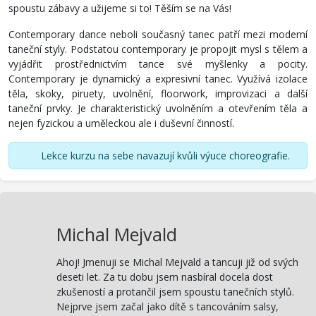
spoustu zábavy a užijeme si to! Těším se na Vás!
Contemporary dance neboli současný tanec patří mezi moderní
taneční styly. Podstatou contemporary je propojit mysl s tělem a
vyjádřit prostřednictvím tance své myšlenky a pocity.
Contemporary je dynamický a expresivní tanec. Využívá izolace
těla, skoky, piruety, uvolnění, floorwork, improvizaci a další
taneční prvky. Je charakteristický uvolněním a otevřením těla a
nejen fyzickou a uměleckou ale i duševní činností.
Lekce kurzu na sebe navazují kvůli výuce choreografie.
Michal Mejvald
Ahoj! Jmenuji se Michal Mejvald a tancuji již od svých
deseti let. Za tu dobu jsem nasbíral docela dost
zkušeností a protančil jsem spoustu tanečních stylů.
Nejprve jsem začal jako dítě s tancováním salsy,