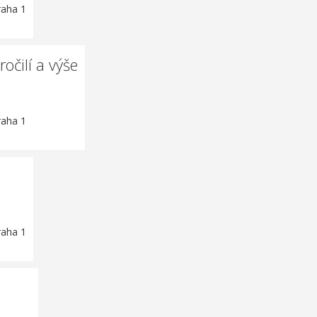
raha 1
čilí a výše
raha 1
raha 1