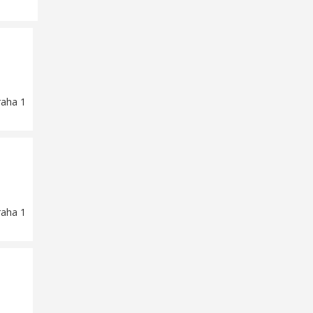
raha 1
raha 1