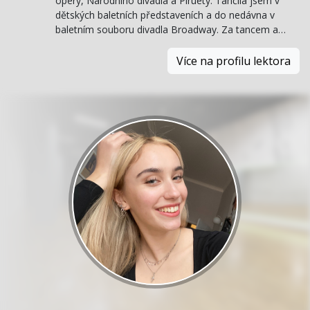
opery, Národního divadla a Piruety. Tančila jsem v
dětských baletních představeních a do nedávna v
baletním souboru divadla Broadway. Za tancem a…
Více na profilu lektora