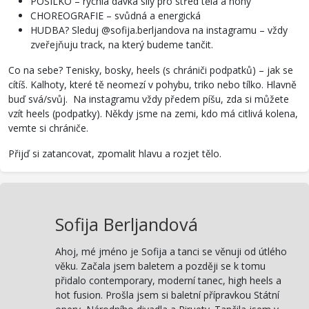
POSILKO – rychlá dávka síly pro střed těla a nohy
CHOREOGRAFIE – svůdná a energická
HUDBA? Sleduj @sofija.berljandova na instagramu – vždy
zveřejňuju track, na který budeme tančit.
Co na sebe? Tenisky, bosky, heels (s chrániči podpatků) – jak se
cítíš. Kalhoty, které tě neomezí v pohybu, triko nebo tílko. Hlavně
buď svá/svůj. Na instagramu vždy předem píšu, zda si můžete
vzít heels (podpatky). Někdy jsme na zemi, kdo má citlivá kolena,
vemte si chrániče.
Přijď si zatancovat, zpomalit hlavu a rozjet tělo.
Sofija Berljandová
Ahoj, mé jméno je Sofija a tanci se věnuji od útlého
věku. Začala jsem baletem a později se k tomu
přidalo contemporary, moderní tanec, high heels a
hot fusion. Prošla jsem si baletní přípravkou Státní