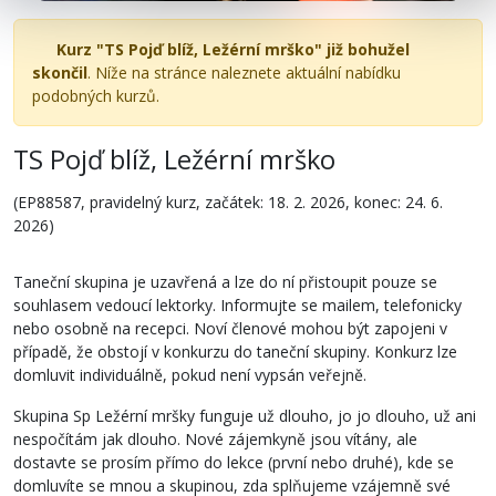
Kurz "TS Pojď blíž, Ležérní mrško" již bohužel
skončil
. Níže na stránce naleznete aktuální nabídku
podobných kurzů.
TS Pojď blíž, Ležérní mrško
(EP88587, pravidelný kurz, začátek: 18. 2. 2026, konec: 24. 6.
2026)
Taneční skupina je uzavřená a lze do ní přistoupit pouze se
souhlasem vedoucí lektorky. Informujte se mailem, telefonicky
nebo osobně na recepci. Noví členové mohou být zapojeni v
případě, že obstojí v konkurzu do taneční skupiny. Konkurz lze
domluvit individuálně, pokud není vypsán veřejně.
Skupina Sp Ležérní mršky funguje už dlouho, jo jo dlouho, už ani
nespočítám jak dlouho. Nové zájemkyně jsou vítány, ale
dostavte se prosím přímo do lekce (první nebo druhé), kde se
domluvíte se mnou a skupinou, zda splňujeme vzájemně své