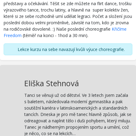
představy a očekávání. Těšit se zde můžete na flirt dance, trošku
výrazového tance, trochu latiny, a hlavně na super kolektiv žen,
které si ze sebe rozhodně umí udělat legraci. Počet a složení jsou
poslední dobou velmi proměnlivé, závislé na tom, kdo je zrovna
na rodičovské dovolené. :) Naše poslední choreografie
Křičíme
Freedom
(téměř na konci - 1hod a 30 min).
Lekce kurzu na sebe navazují kvůli výuce choreografie.
Eliška Stehnová
Tanci se věnuji už od dětství. Ve 3 letech jsem začala
s baletem, následovala moderní gymnastika a pak
soutěžní kariéra v latinskoamerických a standardních
tancích. Dneska je pro mě tanec hlavně způsob, jak se
odreagovat a naplnit tělo i duši pohybem, který miluju.
Tanec je nádherným propojením sportu a umění, což
je něco, co se na lekcích…