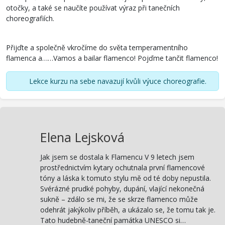
otočky, a také se naučíte používat výraz při tanečních
choreografiích.
Přijďte a společně vkročíme do světa temperamentního
flamenca a……Vamos a bailar flamenco! Pojďme tančit flamenco!
Lekce kurzu na sebe navazují kvůli výuce choreografie.
Elena Lejsková
Jak jsem se dostala k Flamencu V 9 letech jsem
prostřednictvím kytary ochutnala první flamencové
tóny a láska k tomuto stylu mě od té doby nepustila.
Svérázné prudké pohyby, dupání, vlající nekonečná
sukně – zdálo se mi, že se skrze flamenco může
odehrát jakýkoliv příběh, a ukázalo se, že tomu tak je.
Tato hudebně-taneční památka UNESCO si…