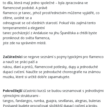
to díla, která mají jedno společné – byla zpracována ve
flamencové podobě. A právě
flamenco je tanec, jehož prostřednictvím můžeme vyjádřit, co
cítíme, uvolnit se a
odreagovat se od všedních starostí. Pokud Vás zajímá tento
temperamentní a elegantní
tanec pocházející z Andalusie na jihu Španělska a chtěli byste
proniknout do světa flamenca,
jste zde na správném místě.
Začátečníci
se nejprve seznámí s pojmy typickými pro flamenco
a naučí se: práci paží a
rukou, dlaní a prstů, flamencové potlesky, dupy a jednoduché
dupací cvičení. Naučíte se jednoduché choreografie na známou
muziku, které si určitě dobře zapamatujete.
Pokročilejší
účastníci kurzů se budou seznamovat s jednotlivými
rytmickými strukturami -
tangos, fandangos, rumba, guajira, sevillanas, alegrias, bulerias
Postupně budete procvičovat složitější dupací cvičení a kroky,