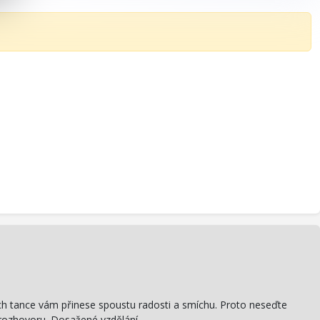
inách tance vám přinese spoustu radosti a smíchu. Proto neseďte
eorozhovoru. Dosažené vzdělání,…