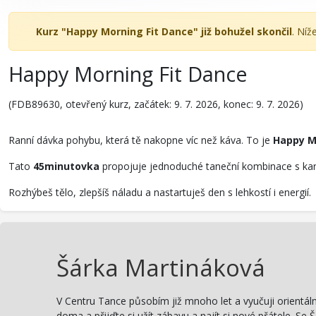
Kurz "Happy Morning Fit Dance" již bohužel skončil
. Níž
Happy Morning Fit Dance
(FDB89630, otevřený kurz, začátek: 9. 7. 2026, konec: 9. 7. 2026)
Ranní dávka pohybu, která tě nakopne víc než káva. To je
Happy Mo
Tato
45minutovka
propojuje jednoduché taneční kombinace s kard
Rozhýbeš tělo, zlepšíš náladu a nastartuješ den s lehkostí i energií.
Šárka Martináková
V Centru Tance působím již mnoho let a vyučuji orientáln
doma a přijďte si užít zábavu a najít si nové přátele.