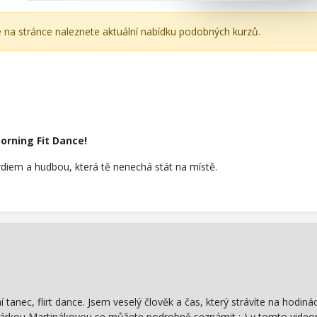
e na stránce naleznete aktuální nabídku podobných kurzů.
rning Fit Dance!
iem a hudbou, která tě nenechá stát na místě.
í tanec, flirt dance. Jsem veselý člověk a čas, který strávíte na hod
 Se Šárkou Martinákovou se můžete podrobně seznámit :-) v tomto vid