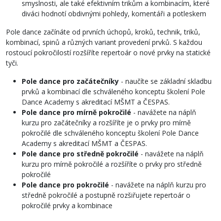
smyslnosti, ale také efektivním trikům a kombinacím, které
diváci hodnotí obdivnými pohledy, komentáři a potleskem
Pole dance začínáte od prvních úchopů, kroků, technik, triků,
kombinací, spinů a různých variant provedení prvků. S každou
rostoucí pokročilostí rozšíříte repertoár o nové prvky na statické
tyči.
Pole dance pro začátečníky
- naučíte se základní skladbu
prvků a kombinací dle schváleného konceptu školení Pole
Dance Academy s akreditací MŠMT a ČESPAS.
Pole dance pro mírně pokročilé
- navážete na náplň
kurzu pro začátečníky a rozšíříte je o prvky pro mírně
pokročilé dle schváleného konceptu školení Pole Dance
Academy s akreditací MŠMT a ČESPAS.
Pole dance pro středně pokročilé
- navážete na náplň
kurzu pro mírně pokročilé a rozšíříte o prvky pro středně
pokročilé
Pole dance pro pokročilé
- navážete na náplň kurzu pro
středně pokročilé a postupně rozšiřujete repertoár o
pokročilé prvky a kombinace