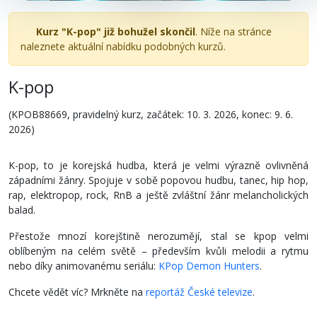
Kurz "K-pop" již bohužel skončil
. Níže na stránce
naleznete aktuální nabídku podobných kurzů.
K-pop
(KPOB88669, pravidelný kurz, začátek: 10. 3. 2026, konec: 9. 6.
2026)
K-pop, to je korejská hudba, která je velmi výrazně ovlivněná
západními žánry. Spojuje v sobě popovou hudbu, tanec, hip hop,
rap, elektropop, rock, RnB a ještě zvláštní žánr melancholických
balad.
Přestože mnozí korejštině nerozumějí, stal se kpop velmi
oblíbeným na celém světě – především kvůli melodii a rytmu
nebo díky animovanému seriálu:
KPop Demon Hunters
.
Chcete vědět víc? Mrkněte na
reportáž České televize
.