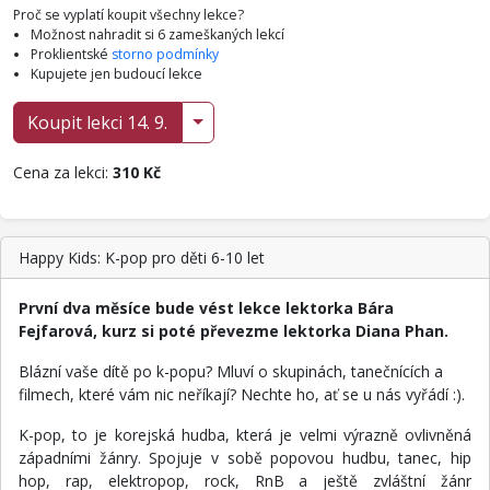
Proč se vyplatí koupit všechny lekce?
Možnost nahradit si 6 zameškaných lekcí
Proklientské
storno podmínky
Kupujete jen budoucí lekce
Koupit lekci 14. 9.
Cena za lekci:
310 Kč
Happy Kids: K-pop pro děti 6-10 let
První dva měsíce bude vést lekce lektorka Bára
Fejfarová, kurz si poté převezme lektorka Diana Phan.
Blázní vaše dítě po k-popu? Mluví o skupinách, tanečnících a
filmech, které vám nic neříkají? Nechte ho, ať se u nás vyřádí :).
K-pop, to je korejská hudba, která je velmi výrazně ovlivněná
západními žánry. Spojuje v sobě popovou hudbu, tanec, hip
hop, rap, elektropop, rock, RnB a ještě zvláštní žánr