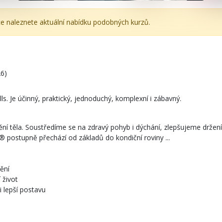
ce naleznete aktuální nabídku podobných kurzů.
26)
ls. Je účinný, praktický, jednoduchý, komplexní i zábavný.
ní těla. Soustředíme se na zdravý pohyb i dýchání, zlepšujeme drže
it® postupně přechází od základů do kondiční roviny ...
ění
 život
i lepší postavu