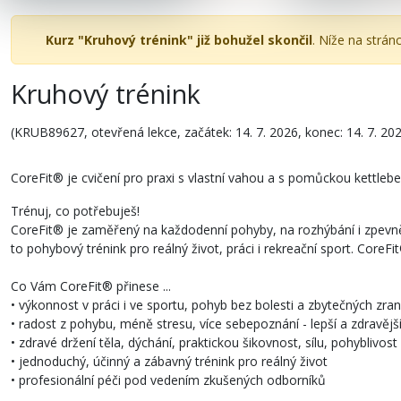
Kurz "Kruhový trénink" již bohužel skončil
. Níže na strán
Kruhový trénink
(KRUB89627, otevřená lekce, začátek: 14. 7. 2026, konec: 14. 7. 20
CoreFit® je cvičení pro praxi s vlastní vahou a s pomůckou kettlebel
Trénuj, co potřebuješ!
CoreFit® je zaměřený na každodenní pohyby, na rozhýbání i zpevně
to pohybový trénink pro reálný život, práci i rekreační sport. CoreF
Co Vám CoreFit® přinese ...
• výkonnost v práci i ve sportu, pohyb bez bolesti a zbytečných zran
• radost z pohybu, méně stresu, více sebepoznání - lepší a zdravější
• zdravé držení těla, dýchání, praktickou šikovnost, sílu, pohyblivost 
• jednoduchý, účinný a zábavný trénink pro reálný život
• profesionální péči pod vedením zkušených odborníků