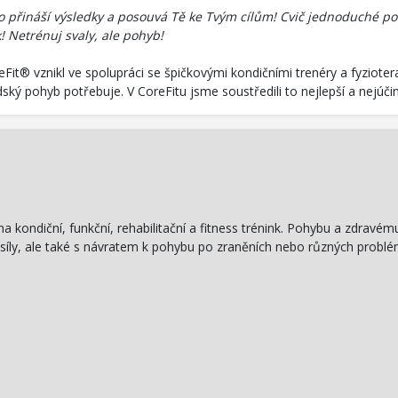
co přináší výsledky a posouvá Tě ke Tvým cílům! Cvič jednoduché poh
k! Netrénuj svaly, ale pohyb!
reFit® vznikl ve spolupráci se špičkovými kondičními trenéry a fyzio
dský pohyb potřebuje. V CoreFitu jsme soustředili to nejlepší a nejúči
kondiční, funkční, rehabilitační a fitness trénink. Pohybu a zdravému 
 síly, ale také s návratem k pohybu po zraněních nebo různých pr