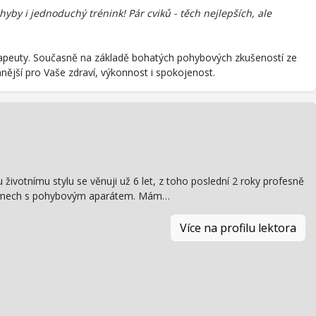
yby i jednoduchý trénink! Pár cviků - těch nejlepších, ale
terapeuty. Současně na základě bohatých pohybových zkušeností ze
nnější pro Vaše zdraví, výkonnost i spokojenost.
životnímu stylu se věnuji už 6 let, z toho poslední 2 roky profesně
oblémech s pohybovým aparátem. Mám…
Více na profilu lektora