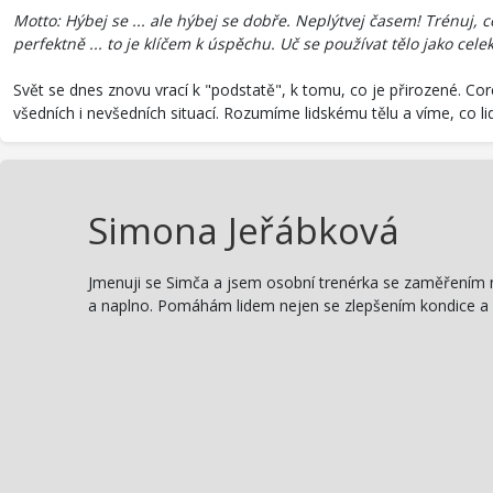
Motto: Hýbej se ... ale hýbej se dobře. Neplýtvej časem! Trénuj, 
perfektně ... to je klíčem k úspěchu. Uč se používat tělo jako cele
Svět se dnes znovu vrací k "podstatě", k tomu, co je přirozené. Co
všedních i nevšedních situací. Rozumíme lidskému tělu a víme, co li
Simona Jeřábková
Jmenuji se Simča a jsem osobní trenérka se zaměřením na 
a naplno. Pomáhám lidem nejen se zlepšením kondice a