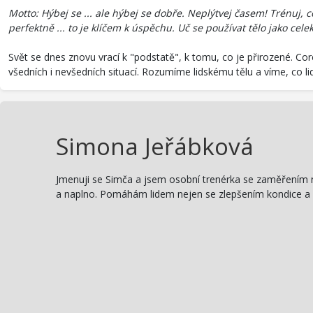
Motto: Hýbej se ... ale hýbej se dobře. Neplýtvej časem! Trénuj, 
perfektně ... to je klíčem k úspěchu. Uč se používat tělo jako cele
Svět se dnes znovu vrací k "podstatě", k tomu, co je přirozené. Co
všedních i nevšedních situací. Rozumíme lidskému tělu a víme, co li
Simona Jeřábková
Jmenuji se Simča a jsem osobní trenérka se zaměřením na 
a naplno. Pomáhám lidem nejen se zlepšením kondice a