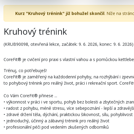
Kurz "Kruhový trénink" již bohužel skončil
. Níže na strán
Kruhový trénink
(KRUB90098, otevřená lekce, začátek: 9. 6. 2026, konec: 9. 6. 2026)
CoreFit® je cvičení pro praxi s vlastní vahou a s pomůckou kettlebel
Trénuj, co potřebuješ!
CoreFit® je zaměřený na každodenní pohyby, na rozhýbání i zpevně
to pohybový trénink pro reálný život, práci i rekreační sport. CoreF
Co Vám CoreFit® přinese ...
• výkonnost v práci i ve sportu, pohyb bez bolesti a zbytečných zran
• radost z pohybu, méně stresu, více sebepoznání - lepší a zdravější
• zdravé držení těla, dýchání, praktickou šikovnost, sílu, pohyblivost 
• jednoduchý, účinný a zábavný trénink pro reálný život
• profesionální péči pod vedením zkušených odborníků