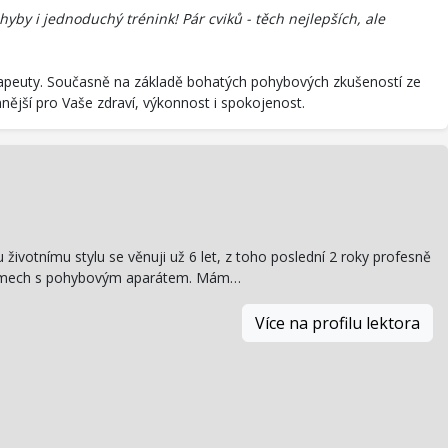
yby i jednoduchý trénink! Pár cviků - těch nejlepších, ale
terapeuty. Současně na základě bohatých pohybových zkušeností ze
nnější pro Vaše zdraví, výkonnost i spokojenost.
životnímu stylu se věnuji už 6 let, z toho poslední 2 roky profesně
oblémech s pohybovým aparátem. Mám…
Více na profilu lektora