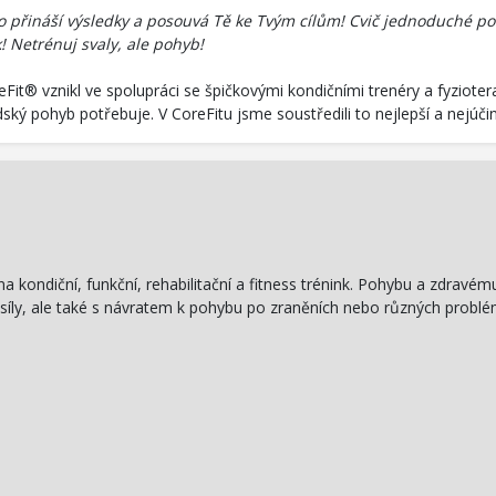
co přináší výsledky a posouvá Tě ke Tvým cílům! Cvič jednoduché poh
k! Netrénuj svaly, ale pohyb!
reFit® vznikl ve spolupráci se špičkovými kondičními trenéry a fyzio
dský pohyb potřebuje. V CoreFitu jsme soustředili to nejlepší a nejúči
kondiční, funkční, rehabilitační a fitness trénink. Pohybu a zdravému 
 síly, ale také s návratem k pohybu po zraněních nebo různých pr