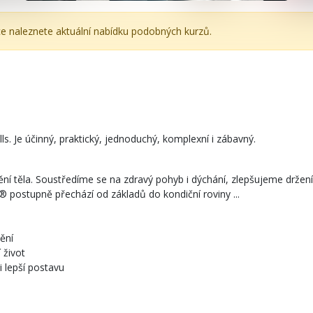
ce naleznete aktuální nabídku podobných kurzů.
ls. Je účinný, praktický, jednoduchý, komplexní i zábavný.
ní těla. Soustředíme se na zdravý pohyb i dýchání, zlepšujeme drže
it® postupně přechází od základů do kondiční roviny ...
ění
 život
i lepší postavu