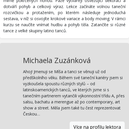
mírně pokrčených nohou. Paže vytvářejí osvěžující dekoraci a
dotváří pohyb a celkový výraz. Lekce začínáte volnou taneční
rozcvičkou a protažením, po kterém následuje jednoduchá
sestava, v níž si osvojíte krokové variace a body moving. V rámci
kurzu se naučíte vnímat hudbu a pohyb těla. Zatančíte si různé
tance z velké skupiny latino tanců.
Michaela Zuzánková
Ahoj! Jmenuji se Míša a tanci se věnuji už od
předškolního věku. Během své taneční kariéry jsem si
vyzkoušela spoustu různých stylů – od
latinskoamerických tanců, ve kterých jsme si s
tanečním partnerem vytančili výkonnostní třídu A, přes
salsu, bachatu a merengue až po contemporary, art
show a street. Měla jsem také tu čest reprezentovat
Českou…
Více na profilu lektora