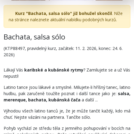
Kurz "Bachata, salsa sólo" již bohužel skončil
. Níže
na stránce naleznete aktuální nabídku podobných kurzů.
Bachata, salsa sólo
(KTP88497, pravidelný kurz, začátek: 11. 2. 2026, konec: 24. 6.
2026)
Lákají Vás
karibské a kubánské rytmy
? Zamilujete se a už Vás
nepustí!
Latino tance jsou lákavé a smyslné. Milujete-li hříšný tanec, latino
hudbu, pak zaručeně toužíte poznat i další tance jako je:
salsa,
merenque, bachata, kubánská čača
a další ...
Výhodou všech latino tanců je, že je může tančit každý, kdo má
chuť. Nejste vázáni na partnera. Tančíte sólo.
Pohyb vychází ze středu těla z jemného pohupování v bocích na