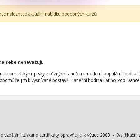
ánce naleznete aktuální nabídku podobných kurzů.
 na sebe nenavazují.
inskoamerickými prvky z různých tanců na moderní populární hudbu. J
lo, dopomůže jim k vysnívané postavě. Taneční hodina Latino Pop Danc
zdělání, získané certifikáty opravňující k výuce 2008 - Kvalifikační s