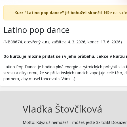
Kurz "Latino pop dance" již bohužel skončil
. Níže na str
Latino pop dance
(NB88674, otevřený kurz, začátek: 4. 3. 2026, konec: 17. 6. 2026)
Do kurzu je možné přidat se i v jeho průběhu. Lekce v kurzu
Latino Pop Dance je hodina plná energie a rytmických pohybů s lat
stresu a díky tomu, že se při latinských tancích zapojuje celé tě
partnera, aby musel tancovat s Vámi :-)
Vlaďka Štovčíková
Motto: Když už nemůžeš - můžeš ještě 3x tolik! Dosažené v