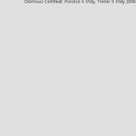
Olomouci Certifikát: Porotce II. třídy, Trenér II. třídy 20