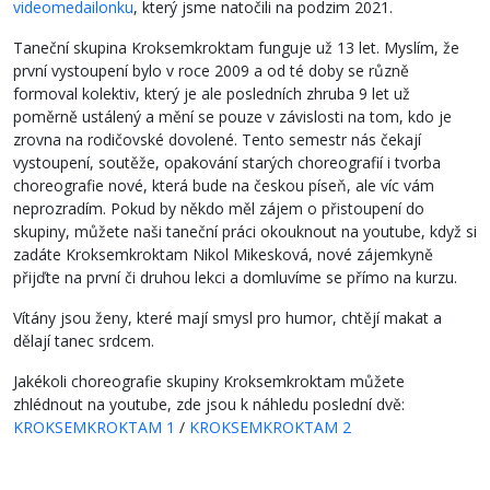
videomedailonku
, který jsme natočili na podzim 2021.
Taneční skupina Kroksemkroktam funguje už 13 let. Myslím, že
první vystoupení bylo v roce 2009 a od té doby se různě
formoval kolektiv, který je ale posledních zhruba 9 let už
poměrně ustálený a mění se pouze v závislosti na tom, kdo je
zrovna na rodičovské dovolené. Tento semestr nás čekají
vystoupení, soutěže, opakování starých choreografií i tvorba
choreografie nové, která bude na českou píseň, ale víc vám
neprozradím. Pokud by někdo měl zájem o přistoupení do
skupiny, můžete naši taneční práci okouknout na youtube, když si
zadáte Kroksemkroktam Nikol Mikesková, nové zájemkyně
přijďte na první či druhou lekci a domluvíme se přímo na kurzu.
Vítány jsou ženy, které mají smysl pro humor, chtějí makat a
dělají tanec srdcem.
Jakékoli choreografie skupiny Kroksemkroktam můžete
zhlédnout na youtube, zde jsou k náhledu poslední dvě:
KROKSEMKROKTAM 1
/
KROKSEMKROKTAM 2