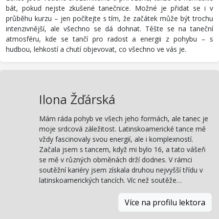
bát, pokud nejste zkušené tanečnice. Možné je přidat se i v
průběhu kurzu – jen počítejte s tím, že začátek může být trochu
intenzivnější, ale všechno se dá dohnat. Těšte se na taneční
atmosféru, kde se tančí pro radost a energii z pohybu – s
hudbou, lehkostí a chutí objevovat, co všechno ve vás je.
Ilona Žďárská
Mám ráda pohyb ve všech jeho formách, ale tanec je
moje srdcová záležitost. Latinskoamerické tance mě
vždy fascinovaly svou energií, ale i komplexností.
Začala jsem s tancem, když mi bylo 16, a tato vášeň
se mě v různých obměnách drží dodnes. V rámci
soutěžní kariéry jsem získala druhou nejvyšší třídu v
latinskoamerických tancích. Víc než soutěže…
Více na profilu lektora