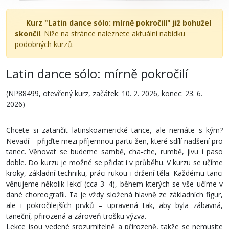
Kurz "Latin dance sólo: mírně pokročilí" již bohužel
skončil
. Níže na stránce naleznete aktuální nabídku
podobných kurzů.
Latin dance sólo: mírně pokročilí
(NP88499, otevřený kurz, začátek: 10. 2. 2026, konec: 23. 6.
2026)
Chcete si zatančit latinskoamerické tance, ale nemáte s kým?
Nevadí – přijďte mezi příjemnou partu žen, které sdílí nadšení pro
tanec. Věnovat se budeme sambě, cha-che, rumbě, jivu i paso
doble. Do kurzu je možné se přidat i v průběhu. V kurzu se učíme
kroky, základní techniku, práci rukou i držení těla. Každému tanci
věnujeme několik lekcí (cca 3–4), během kterých se vše učíme v
dané choreografii. Ta je vždy složená hlavně ze základních figur,
ale i pokročilejších prvků – upravená tak, aby byla zábavná,
taneční, přirozená a zároveň trošku výzva.
Lekce jsou vedené srozumitelně a přirozeně, takže se nemusíte