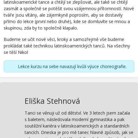
latinskoamerické tance a chtějí se zlepšovat, ale také se chtějí
zasmát a společně se potěšit svou vzájemnou přítomností. Nové
tváře jsou vítány, ale zájemkyně poprosím, aby se dostavily
přímo do lekce (první nebo druhé), kde se domluvíte se mnou a
skupinou, zda by to společně klapalo.
Budeme se učit nové věci, kroky a samozřejmě vše budeme
prokládat také technikou latinskoamerických tanců. Na všechny
se těší Nikol
Lekce kurzu na sebe navazují kvůli výuce choreografie.
Eliška Stehnová
Tanci se věnuji už od dětství. Ve 3 letech jsem začala
s baletem, následovala moderní gymnastika a pak
soutěžní kariéra v latinskoamerických a standardních
tancích. Dneska je pro mě tanec hlavně způsob, jak se