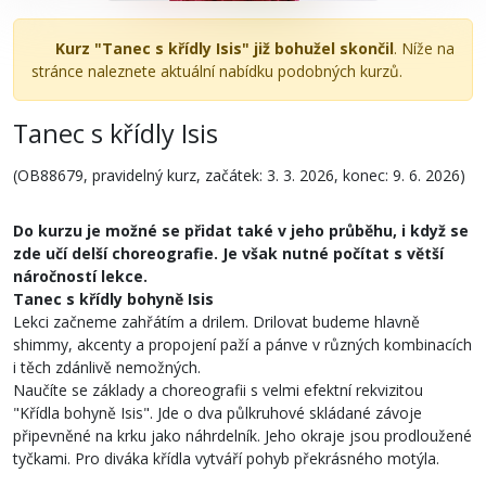
Kurz "Tanec s křídly Isis" již bohužel skončil
. Níže na
stránce naleznete aktuální nabídku podobných kurzů.
Tanec s křídly Isis
(OB88679, pravidelný kurz, začátek: 3. 3. 2026, konec: 9. 6. 2026)
Do kurzu je možné se přidat také v jeho průběhu, i když se
zde učí delší choreografie. Je však nutné počítat s větší
náročností lekce.
Tanec s křídly bohyně Isis
Lekci začneme zahřátím a drilem. Drilovat budeme hlavně
shimmy, akcenty a propojení paží a pánve v různých kombinacích
i těch zdánlivě nemožných.
Naučíte se základy a choreografii s velmi efektní rekvizitou
"Křídla bohyně Isis". Jde o dva půlkruhové skládané závoje
připevněné na krku jako náhrdelník. Jeho okraje jsou prodloužené
tyčkami. Pro diváka křídla vytváří pohyb překrásného motýla.