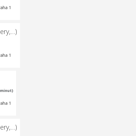
raha 1
ry,...)
raha 1
 minut)
raha 1
ry,...)