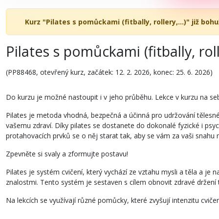
Kurz "Pilates s pomůckami (fitbally, rollery,...)" již bohu
Pilates s pomůckami (fitbally, rolle
(PP88468, otevřený kurz, začátek: 12. 2. 2026, konec: 25. 6. 2026)
Do kurzu je možné nastoupit i v jeho průběhu. Lekce v kurzu na se
Pilates je metoda vhodná, bezpečná a účinná pro udržování tělesn
vašemu zdraví. Díky pilates se dostanete do dokonalé fyzické i ps
protahovacích prvků se o něj starat tak, aby se vám za vaši snahu
Zpevněte si svaly a zformujte postavu!
Pilates je systém cvičení, který vychází ze vztahu mysli a těla a 
znalostmi. Tento systém je sestaven s cílem obnovit zdravé držen
Na lekcích se využívají různé pomůcky, které zvyšují intenzitu cviče