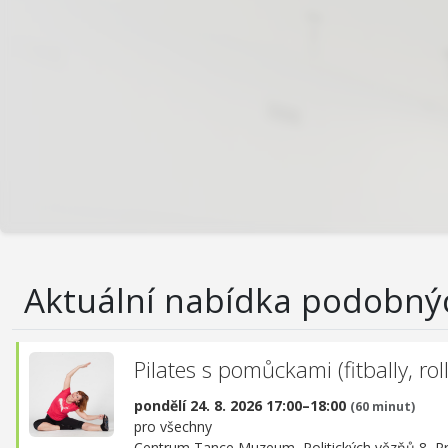
Aktuální nabídka podobný
Pilates s pomůckami (fitbally, rolle
pondělí 24. 8. 2026 17:00–18:00
(60 minut)
pro všechny
Centrum Tance Muzeum,
Politických vězňů 8, P