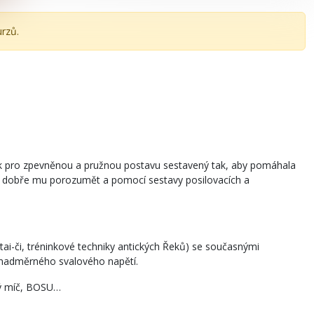
urzů.
ink pro zpevněnou a pružnou postavu sestavený tak, aby pomáhala
em, dobře mu porozumět a pomocí sestavy posilovacích a
tai-či, tréninkové techniky antických Řeků) se současnými
z nadměrného svalového napětí.
alý míč, BOSU…