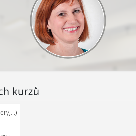
ch kurzů
ry,...)
raha 1