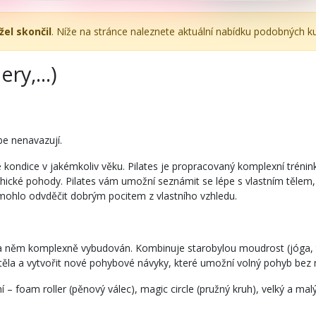
žel skončil
. Níže na stránce naleznete aktuální nabídku podobných k
ry,...)
be nenavazují.
é kondice v jakémkoliv věku. Pilates je propracovaný komplexní trén
ychické pohody. Pilates vám umožní seznámit se lépe s vlastním těl
 mohlo odvděčit dobrým pocitem z vlastního vzhledu.
je na něm komplexně vybudován. Kombinuje starobylou moudrost (jóga, 
í těla a vytvořit nové pohybové návyky, které umožní volný pohyb be
ní – foam roller (pěnový válec), magic circle (pružný kruh), velký a m