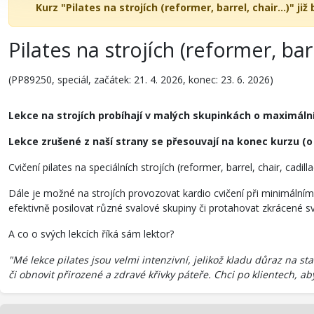
Kurz "Pilates na strojích (reformer, barrel, chair...)" již
Pilates na strojích (reformer, barre
(PP89250, speciál, začátek: 21. 4. 2026, konec: 23. 6. 2026)
Lekce na strojích probíhají v malých skupinkách o maximálním
Lekce zrušené z naší strany se přesouvají na konec kurzu (o
Cvičení pilates na speciálních strojích (reformer, barrel, chair, cadi
Dále je možné na strojích provozovat kardio cvičení při minimálním 
efektivně posilovat různé svalové skupiny či protahovat zkrácené sv
A co o svých lekcích říká sám lektor?
"Mé lekce pilates jsou velmi intenzivní, jelikož kladu důraz na st
či obnovit přirozené a zdravé křivky páteře. Chci po klientech, ab