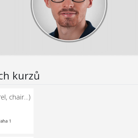
ch kurzů
l, chair...)
raha 1