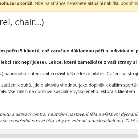
 bohužel skončil
. Níže na stránce naleznete aktuální nabídku podobný
l, chair...)
 počtu 5 klientů, což zaručuje důkladnou péči a individuální p
 lekci tak nepřijdete). Lekce, které zameškáte z vaší strany 
llac) napomáhá zintenzivnit či oživit běžné lekce pilates. Cvičení na str
zatížení kloubů. Jde o aktivitu vhodnou jako doplněk k dalším sportům 
aly. Vše záleží na domluvě speciálně vyškoleného lektora s klientem -
abilitu a aktivaci centra, neutrální nastavení těla a efektivní dých
y se soustředili na své tělo, aby ho vnímali a naslouchali mu. Také 