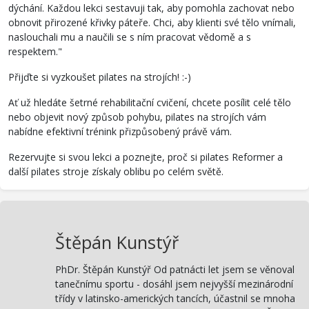
dýchání. Každou lekci sestavuji tak, aby pomohla zachovat nebo
obnovit přirozené křivky páteře. Chci, aby klienti své tělo vnímali,
naslouchali mu a naučili se s ním pracovat vědomě a s
respektem."
Přijďte si vyzkoušet pilates na strojích! :-)
Ať už hledáte šetrné rehabilitační cvičení, chcete posílit celé tělo
nebo objevit nový způsob pohybu, pilates na strojích vám
nabídne efektivní trénink přizpůsobený právě vám.
Rezervujte si svou lekci a poznejte, proč si pilates Reformer a
další pilates stroje získaly oblibu po celém světě.
Štěpán Kunstýř
PhDr. Štěpán Kunstýř Od patnácti let jsem se věnoval
tanečnímu sportu - dosáhl jsem nejvyšší mezinárodní
třídy v latinsko-amerických tancích, účastnil se mnoha