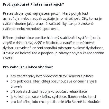
Proč vyzkoušet Pilates na strojích?
Pilates stroje využívají systém pružin, který pohyb buď
usnadňuje, nebo naopak zvyšuje jeho náročnost. Díky tomu je
cvičení vhodné jak pro úplné začátečníky, tak pro zkušené
cvičence nebo vrcholové sportovce.
Během jediné lekce posílíte hluboký stabilizační systém (core),
zlepšíte držení těla, zvýšíte flexibilitu a naučíte se efektivně
dýchat. Pravidelné cvičení pomáhá odstranit svalové dysbalance,
ulevuje od bolestí zad a podporuje zdravý pohyb v každodenním
životě.
Pro koho jsou lekce vhodné?
pro začátečníky bez předchozích zkušeností s pilates
pro pokročilé, kteří chtějí posunout své cvičení na vyšší
úroveň
při bolestech zad nebo jako součást rehabilitace
jako kompenzace k běhu, cyklistice, fitness nebo tanci
pro každého, kdo chce posílit celé tělo šetrně ke kloubům