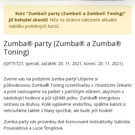
Kurz "Zumba® party (Zumba® a Zumba® Toning)"
již bohužel skončil
. Níže na stránce naleznete aktuální
nabídku podobných kurzů.
Zumba® party (Zumba® a Zumba®
Toning)
(QP75727, speciál, začátek: 20. 11. 2021, konec: 20. 11. 2021)
Zveme vás na podzimní zumba party! Užijeme si
půlhodinovou Zumba® Toning rozehřívačku s chrastícími činkami
a poté nastoupíme na parket s patřičným elánem, abychom v
následující hodince a půl sjížděli jednu Zumba® energickou
sestavu za druhou. Kolik vyplavíme endorfinu, spálíme kalorií si
netroufáme takhle z hlavy spočítat, ale bude jich hodně!
Zumba party vás provedou dvě licencované instruktorky Gabriela
Posavádová a Lucie Štruplová.