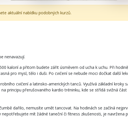
nete aktuální nabídku podobných kurzů.
be nenavazují.
 500 kalorií a přitom budete zářit úsměvem od ucha k uchu. Při hodině
asná pro mysl, tělo i duši. Po cvičení se nebude moci dočkat další lek
robního cvičení a latinsko-amerických tanců. Využívá základní kroky 
na na principu přerušovaného kardio tréninku, kde se střídá svižná čá
 Zumbě dařilo, nemusíte umět tancovat. Na hodinách se začíná nejprv
nepotřebujete mít žádné taneční či fitness zkušenosti, je navržena p