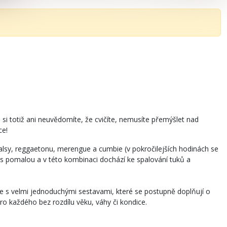
 si totiž ani neuvědomíte, že cvičíte, nemusíte přemýšlet nad
ce!
salsy, reggaetonu, merengue a cumbie (v pokročilejších hodinách se
st s pomalou a v této kombinaci dochází ke spalování tuků a
e s velmi jednoduchými sestavami, které se postupně doplňují o
ro každého bez rozdílu věku, váhy či kondice.