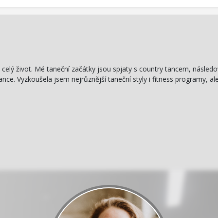
 celý život. Mé taneční začátky jsou spjaty s country tancem, následo
nce. Vyzkoušela jsem nejrůznější taneční styly i fitness programy, a