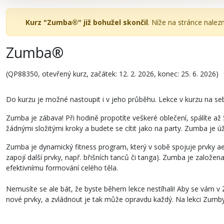
Kurz "Zumba®" již bohužel skončil
. Níže na stránce nalez
Zumba®
(QP88350, otevřený kurz, začátek: 12. 2. 2026, konec: 25. 6. 2026)
Do kurzu je možné nastoupit i v jeho průběhu. Lekce v kurzu na se
Zumba je zábava! Při hodině propotíte veškeré oblečení, spálíte až
žádnými složitými kroky a budete se cítit jako na party. Zumba je úž
Zumba je dynamický fitness program, který v sobě spojuje prvky ae
zapojí další prvky, např. břišních tanců či tanga). Zumba je založe
efektivnímu formování celého těla.
Nemusíte se ale bát, že byste během lekce nestíhali! Aby se vám v
nové prvky, a zvládnout je tak může opravdu každý. Na lekci Zumby 