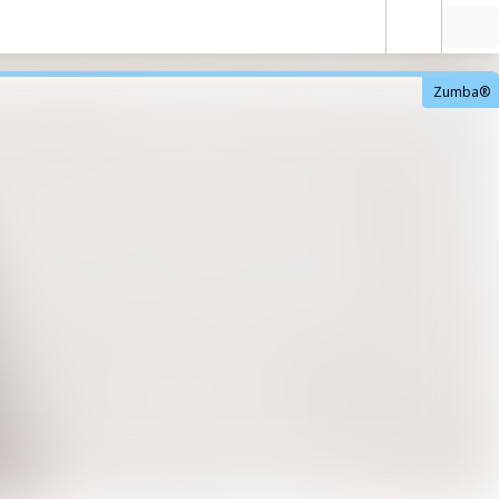
Zumba®