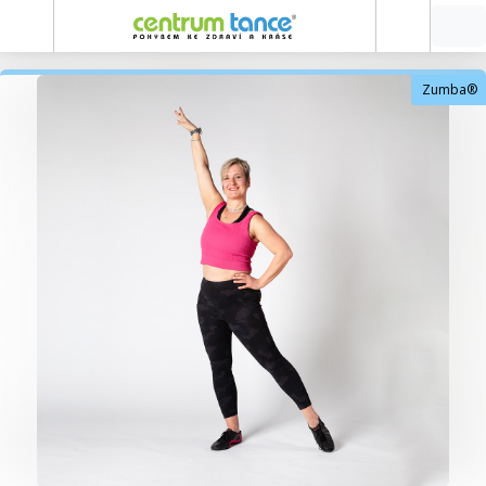
Zumba®