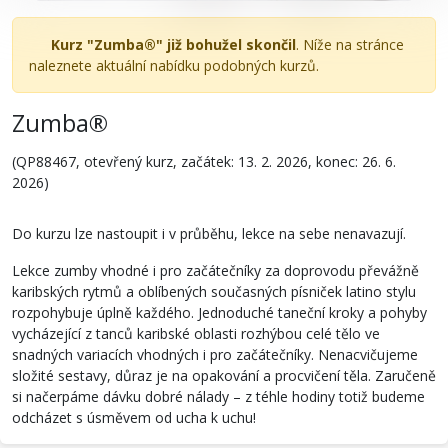
Kurz "Zumba®" již bohužel skončil
. Níže na stránce
naleznete aktuální nabídku podobných kurzů.
Zumba®
(QP88467, otevřený kurz, začátek: 13. 2. 2026, konec: 26. 6.
2026)
Do kurzu lze nastoupit i v průběhu, lekce na sebe nenavazují.
Lekce zumby vhodné i pro začátečníky za doprovodu převážně
karibských rytmů a oblíbených současných písniček latino stylu
rozpohybuje úplně každého. Jednoduché taneční kroky a pohyby
vycházející z tanců karibské oblasti rozhýbou celé tělo ve
snadných variacích vhodných i pro začátečníky. Nenacvičujeme
složité sestavy, důraz je na opakování a procvičení těla. Zaručeně
si načerpáme dávku dobré nálady – z téhle hodiny totiž budeme
odcházet s úsměvem od ucha k uchu!