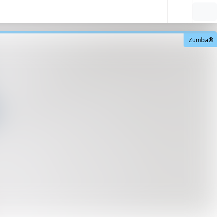
Zumba®