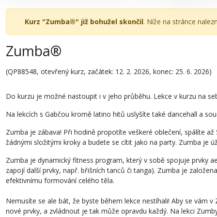
Kurz "Zumba®" již bohužel skončil
. Níže na stránce nalez
Zumba®
(QP88548, otevřený kurz, začátek: 12. 2. 2026, konec: 25. 6. 2026)
Do kurzu je možné nastoupit i v jeho průběhu. Lekce v kurzu na se
Na lekcích s Gabčou kromě latino hitů uslyšíte také dancehall a sou
Zumba je zábava! Při hodině propotíte veškeré oblečení, spálíte až
žádnými složitými kroky a budete se cítit jako na party. Zumba je úž
Zumba je dynamický fitness program, který v sobě spojuje prvky ae
zapojí další prvky, např. břišních tanců či tanga). Zumba je založe
efektivnímu formování celého těla.
Nemusíte se ale bát, že byste během lekce nestíhali! Aby se vám v
nové prvky, a zvládnout je tak může opravdu každý. Na lekci Zumby 