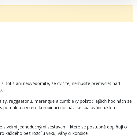
 si totiž ani neuvědomíte, že cvičíte, nemusíte přemýšlet nad
ce!
salsy, reggaetonu, merengue a cumbie (v pokročilejších hodinách se
st s pomalou a v této kombinaci dochází ke spalování tuků a
e s velmi jednoduchými sestavami, které se postupně doplňují o
ro každého bez rozdílu věku, váhy či kondice.