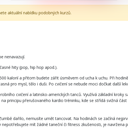
nete aktuální nabídku podobných kurzů.
be nenavazují.
časné hity (pop, hip hop apod.).
 500 kalorií a přitom budete zářit úsměvem od ucha k uchu. Při hodině
asná pro mysl, tělo i duši. Po cvičení se nebude moci dočkat další lek
robního cvičení a latinsko-amerických tanců. Využívá základní kroky 
na na principu přerušovaného kardio tréninku, kde se střídá svižná čá
 Zumbě dařilo, nemusíte umět tancovat. Na hodinách se začíná nejprv
nepotřebujete mít žádné taneční či fitness zkušenosti, je navržena p