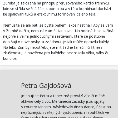
Zumba je založena na principu přerušovaného kardio tréninku,
kde se střídá svižná část s pomalou a v této kombinaci dochází
ke spalování tuků a efektivnímu formování celého těla.
Nemusíte se ale bát, že byste během lekce nestíhali! Aby se vám
v Zumbě dařilo, nemusíte umět tancovat. Na hodinách se začíná
nejprve s velmi jednoduchými sestavami, které se postupně
doplňují o nové prvky, a zvládnout je tak může opravdu každý.
Na lekci Zumby nepotřebujete mít žádné taneční či fitness
zkušenosti, je navržena pro každého bez rozdílu věku, váhy či
kondice.
Petra Gajdošová
Jmenuji se Petra a tanec mě provází více či méně
aktivně celý život. Mé taneční začátky jsou spjaty
s country tancem, následovaly disco dance, účast na
nejrůznějších veřejných vystoupeních i soutěžích ve
formacích v kategorii show dance a disco dance.