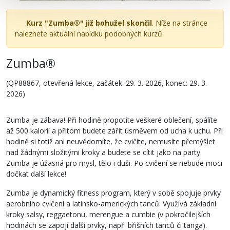
Kurz "Zumba®" již bohužel skončil
. Níže na stránce
naleznete aktuální nabídku podobných kurzů.
Zumba®
(QP88867, otevřená lekce, začátek: 29. 3. 2026, konec: 29. 3.
2026)
Zumba je zábava! Při hodině propotíte veškeré oblečení, spálíte
až 500 kalorií a přitom budete zářit úsměvem od ucha k uchu. Při
hodině si totiž ani neuvědomíte, že cvičíte, nemusíte přemýšlet
nad žádnými složitými kroky a budete se cítit jako na party.
Zumba je úžasná pro mysl, tělo i duši. Po cvičení se nebude moci
dočkat další lekce!
Zumba je dynamický fitness program, který v sobě spojuje prvky
aerobního cvičení a latinsko-amerických tanců. Využívá základní
kroky salsy, reggaetonu, merengue a cumbie (v pokročilejších
hodinách se zapojí další prvky, např. břišních tanců či tanga).