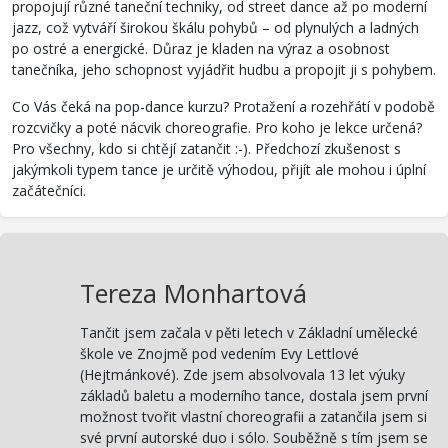
propojují různé taneční techniky, od street dance až po moderní
jazz, což vytváří širokou škálu pohybů – od plynulých a ladných
po ostré a energické. Důraz je kladen na výraz a osobnost
tanečníka, jeho schopnost vyjádřit hudbu a propojit ji s pohybem.
Co Vás čeká na pop-dance kurzu? Protažení a rozehřátí v podobě
rozcvičky a poté nácvik choreografie. Pro koho je lekce určená?
Pro všechny, kdo si chtějí zatančit :-). Předchozí zkušenost s
jakýmkoli typem tance je určitě výhodou, přijít ale mohou i úplní
začátečníci.
Tereza Monhartová
Tančit jsem začala v pěti letech v Základní umělecké
škole ve Znojmě pod vedením Evy Lettlové
(Hejtmánkové). Zde jsem absolvovala 13 let výuky
základů baletu a moderního tance, dostala jsem první
možnost tvořit vlastní choreografii a zatančila jsem si
své první autorské duo i sólo. Souběžně s tím jsem se