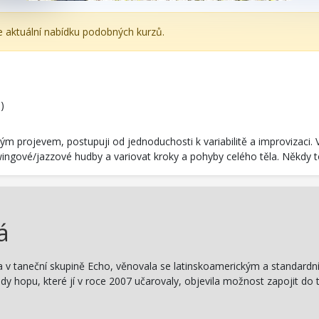
e aktuální nabídku podobných kurzů.
)
vým projevem, postupuji od jednoduchosti k variabilitě a improvizaci
gové/jazzové hudby a variovat kroky a pohyby celého těla. Někdy to
á
a v taneční skupině Echo, věnovala se latinskoamerickým a standardní
dy hopu, které jí v roce 2007 učarovaly, objevila možnost zapojit d