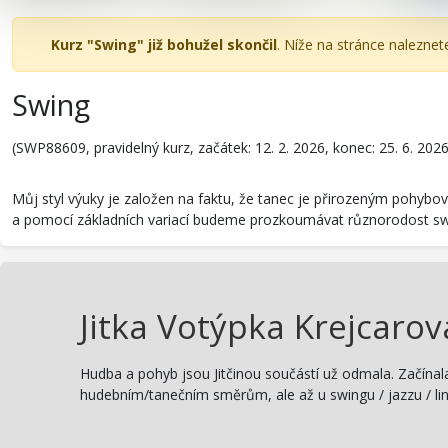
Kurz "Swing" již bohužel skončil
. Níže na stránce naleznet
Swing
(SWP88609, pravidelný kurz, začátek: 12. 2. 2026, konec: 25. 6. 2026
Můj styl výuky je založen na faktu, že tanec je přirozeným pohybo
a pomocí základních variací budeme prozkoumávat různorodost swin
Jitka Votýpka Krejcarov
Hudba a pohyb jsou Jitčinou součástí už odmala. Začínal
hudebním/tanečním směrům, ale až u swingu / jazzu / lin