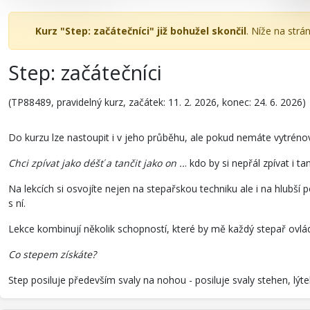
Kurz "Step: začátečníci" již bohužel skončil
. Níže na strá
Step: začátečníci
(TP88489, pravidelný kurz, začátek: 11. 2. 2026, konec: 24. 6. 2026)
Do kurzu lze nastoupit i v jeho průběhu, ale pokud nemáte vytrén
Chci zpívat jako déšť a tančit jako on ..
. kdo by si nepřál zpívat i t
Na lekcích si osvojíte nejen na stepařskou techniku ale i na hlubš
s ní.
Lekce kombinují několik schopností, které by mě každý stepař ovl
Co stepem získáte?
Step posiluje především svaly na nohou - posiluje svaly stehen, lý