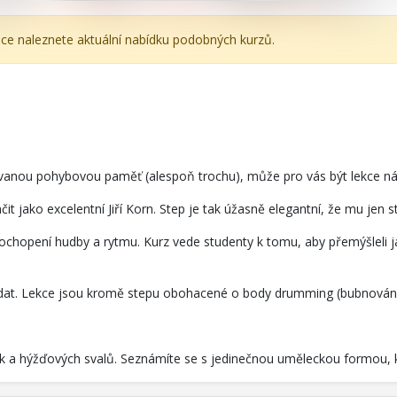
nce naleznete aktuální nabídku podobných kurzů.
ovanou pohybovou paměť (alespoň trochu), může pro vás být lekce ná
ančit jako excelentní Jiří Korn. Step je tak úžasně elegantní, že mu jen s
í pochopení hudby a rytmu. Kurz vede studenty k tomu, aby přemýšleli
ádat. Lekce jsou kromě stepu obohacené o body drumming (bubnování 
tek a hýžďových svalů. Seznámíte se s jedinečnou uměleckou formou, k