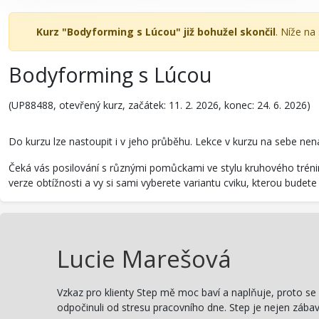
Kurz "Bodyforming s Lúcou" již bohužel skončil
. Níže na
Bodyforming s Lúcou
(UP88488, otevřený kurz, začátek: 11. 2. 2026, konec: 24. 6. 2026)
Do kurzu lze nastoupit i v jeho průběhu. Lekce v kurzu na sebe nena
Čeká vás posilování s různými pomůckami ve stylu kruhového trénin
verze obtížnosti a vy si sami vyberete variantu cviku, kterou budete
Lucie Marešová
Vzkaz pro klienty Step mě moc baví a naplňuje, proto se
odpočinuli od stresu pracovního dne. Step je nejen zábava